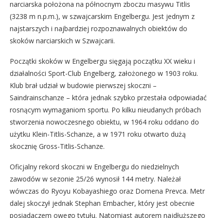
narciarska położona na północnym zboczu masywu Titlis
(3238 m n.p.m.), w szwajcarskim Engelbergu. Jest jednym z
najstarszych i najbardziej rozpoznawalnych obiektów do
skoków narciarskich w Szwajcarii.
Początki skoków w Engelbergu sięgają początku XX wieku i
działalności Sport-Club Engelberg, założonego w 1903 roku.
Klub brał udział w budowie pierwszej skoczni –
Saindrainschanze – która jednak szybko przestała odpowiadać
rosnącym wymaganiom sportu. Po kilku nieudanych próbach
stworzenia nowoczesnego obiektu, w 1964 roku oddano do
użytku Klein-Titlis-Schanze, a w 1971 roku otwarto dużą
skocznię Gross-Titlis-Schanze.
Oficjalny rekord skoczni w Engelbergu do niedzielnych
zawodów w sezonie 25/26 wynosił 144 metry. Należał
wówczas do Ryoyu Kobayashiego oraz Domena Prevca. Metr
dalej skoczył jednak Stephan Embacher, który jest obecnie
posiadaczem owego tytułu. Natomiast autorem najdłuższego