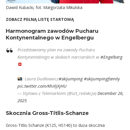
Dawid Kubacki, fot. Małgorzata Mikulska
ZOBACZ PEŁNĄ LISTĘ STARTOWĄ
Harmonogram zawodów Pucharu
Kontynentalnego w Engelbergu
Przedstawiamy plan na zawody Pucharu
Kontynentalnego w skokach narciarskich w
#Engelberg
: Laura Dudkiewicz
#skijumping
#skijumpingfamily
pic.twitter.com/KhiIljXjHU
— Stylowo z Telemarkiem (@szt_redakcja)
December 26,
2025
Skocznia Gross-Titlis-Schanze
Gross-Titlis-Schanze (K125, HS140) to duża skocznia