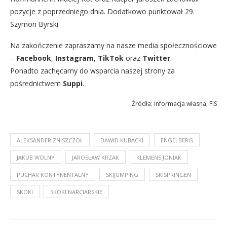
pozycje z poprzedniego dnia. Dodatkowo punktował 29.
Szymon Byrski.
Na zakończenie zapraszamy na nasze media społecznościowe
–
Facebook
,
Instagram
,
TikTok
oraz
Twitter
.
Ponadto zachęcamy do wsparcia naszej strony za
pośrednictwem
Suppi
.
Źródła: informacja własna, FIS
ALEKSANDER ZNISZCZOŁ
DAWID KUBACKI
ENGELBERG
JAKUB WOLNY
JAROSŁAW KRZAK
KLEMENS JONIAK
PUCHAR KONTYNENTALNY
SKIJUMPING
SKISPRINGEN
SKOKI
SKOKI NARCIARSKIE