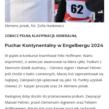
Klemens Joniak, fot. Zofia Hunkiewicz
ZOBACZ PEŁNĄ KLASYFIKACJE GENERALNĄ
Puchar Kontynentalny w Engelbergu 2024
W piątek w konkursie triumfował Felix Hoffmann. Warto
wspomnieć, iż wówczas awansował na lidera cyklu. Podium z
Niemcem dzielili Austriacy – Clemens Aigner i Manuel Fettner.
Jeśli chodzi o biało–czerwonych, Maciej Kot zaprezentował się
najlepiej. Zakopiańczyk uplasował się jako 18. Punkty uzyskali
również 21. Kacper Juroszek oraz 24. Klemens Joniak.
Następnej doby doszło do przetasowania podium. Zwyciężył
Manuel Fettner, przed Clemensem Aignerem oraz Felixem
Hoffmannem. Maciej Kot oraz Kacper Juroszek zachowali