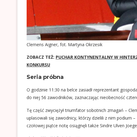
Clemens Aigner, fot. Martyna Okrzesik
ZOBACZ TEŻ:
PUCHAR KONTYNENTALNY W HINTERZ
KONKURSU
Seria próbna
O godzinie 11:30 na belce zasiadł reprezentant gospoda
do niej 56 zawodników, zaznaczając nieobecność czte
Tę część zwyciężył triumfator sobotnich zmagań – Cle
uplasowali się zawodnicy, którzy dzielili z nim podium 
czołowej piątce notę osiągnęli także Sindre Ulven Joeg