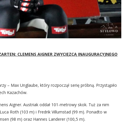
ARTEN: CLEMENS AIGNER ZWYCIĘZCĄ INAUGURACYJNEGO
rzy – Max Unglaube, który rozpoczął serię próbną. Przystąpiło
rech Kazachów.
mens Aigner. Austriak oddał 101-metrowy skok. Tuż za nim
– Luca Roth (103 m) i Fredrik Villumstad (99 m). Ponadto w
ensen (98 m) oraz Hannes Landerer (100,5 m).