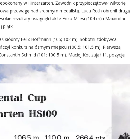
niepokonany w Hinterzarten. Zawodnik przypieczętował wiktorię
tową przewagę nad srebrnym medalistą. Luca Roth obronił drugą
sokie rezultaty osiągnęli także Enzo Milesi (104 m) i Maximilian
 piątki.
zaś siódmy Felix Hoffmann (105; 102 m). Sobotni zdobywca
ończył konkurs na ósmym miejscu (100,5; 101,5 m). Pierwszą
onstantin Schmid (101; 100,5 m). Maciej Kot zajął 11. pozycję.