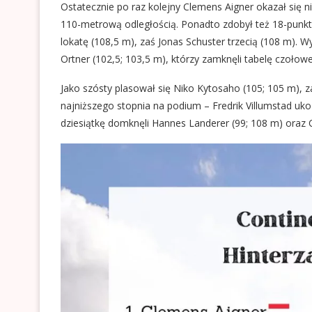
Ostatecznie po raz kolejny Clemens Aigner okazał się 
110-metrową odległością. Ponadto zdobył też 18-punk
lokatę (108,5 m), zaś Jonas Schuster trzecią (108 m). Wy
Ortner (102,5; 103,5 m), którzy zamknęli tabelę czołowej
Jako szósty plasował się Niko Kytosaho (105; 105 m), 
najniższego stopnia na podium – Fredrik Villumstad uk
dziesiątkę domknęli Hannes Landerer (99; 108 m) oraz C