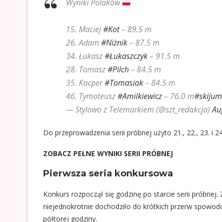
Wyniki Polaków
15. Maciej
#Kot
– 89.5 m
26. Adam
#Niżnik
– 87.5 m
34. Łukasz
#Łukaszczyk
– 91.5 m
28. Tomasz
#Pilch
– 84.5 m
35. Kacper
#Tomasiak
– 84.5 m
46. Tymoteusz
#Amilkiewicz
– 76.0 m
#skijum
— Stylowo z Telemarkiem (@szt_redakcja)
Au
Do przeprowadzenia serii próbnej użyto 21., 22., 23. i 2
ZOBACZ PEŁNE WYNIKI SERII PRÓBNEJ
Pierwsza seria konkursowa
Konkurs rozpoczął się godzinę po starcie serii próbnej. 
niejednokrotnie dochodziło do krótkich przerw spowodo
półtorej godziny.