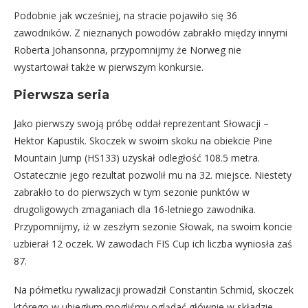
Podobnie jak wcześniej, na stracie pojawiło się 36
zawodników. Z nieznanych powodów zabrakło między innymi
Roberta Johansonna, przypomnijmy że Norweg nie
wystartował także w pierwszym konkursie.
Pierwsza seria
Jako pierwszy swoją próbę oddał reprezentant Słowacji –
Hektor Kapustik. Skoczek w swoim skoku na obiekcie Pine
Mountain Jump (HS133) uzyskał odległość 108.5 metra.
Ostatecznie jego rezultat pozwolił mu na 32. miejsce. Niestety
zabrakło to do pierwszych w tym sezonie punktów w
drugoligowych zmaganiach dla 16-letniego zawodnika.
Przypomnijmy, iż w zeszłym sezonie Słowak, na swoim koncie
uzbierał 12 oczek. W zawodach FIS Cup ich liczba wyniosła zaś
87.
Na półmetku rywalizacji prowadził Constantin Schmid, skoczek
którego w ubiegłym mogliśmy oglądać głównie w składzie