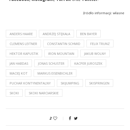
źródło informacji: własne
ANDERS HAARE
ANDRZEJ STĘKAŁA
BEN BAYER
CLEMENS LEITNER
CONSTANTIN SCHMID
FELIX TRUNZ
HEKTOR KAPUSTIK
IRON MOUNTAIN
JAKUB WOLNY
JAN HABDAS
JONAS SCHUSTER
KACPER JUROSZEK
MACIEJ KOT
MARKUS EISENBICHLER
PUCHAR KONTYNENTALNY
SKIJUMPING
SKISPRINGEN
SKOKI
SKOKI NARCIARSKIE
2