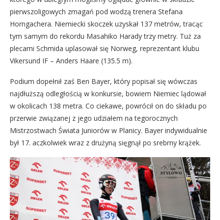
pierwszoligowych zmagań pod wodzą trenera Stefana
Horngachera. Niemiecki skoczek uzyskał 137 metrów, tracąc
tym samym do rekordu Masahiko Harady trzy metry. Tuż za
plecami Schmida uplasował się Norweg, reprezentant klubu
Vikersund IF – Anders Haare (135.5 m).
Podium dopełnił zaś Ben Bayer, który popisał się wówczas
najdłuższą odległością w konkursie, bowiem Niemiec lądował
w okolicach 138 metra. Co ciekawe, powrócił on do składu po
przerwie związanej z jego udziałem na tegorocznych
Mistrzostwach Świata Juniorów w Planicy. Bayer indywidualnie
był 17. aczkolwiek wraz z drużyną sięgnął po srebrny krążek.