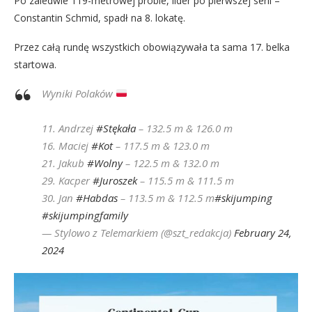
Po zaledwie 119-metrowej próbie, lider po pierwszej serii –
Constantin Schmid, spadł na 8. lokatę.
Przez całą rundę wszystkich obowiązywała ta sama 17. belka
startowa.
Wyniki Polaków
11. Andrzej
#Stękała
– 132.5 m & 126.0 m
16. Maciej
#Kot
– 117.5 m & 123.0 m
21. Jakub
#Wolny
– 122.5 m & 132.0 m
29. Kacper
#Juroszek
– 115.5 m & 111.5 m
30. Jan
#Habdas
– 113.5 m & 112.5 m
#skijumping
#skijumpingfamily
— Stylowo z Telemarkiem (@szt_redakcja)
February 24,
2024