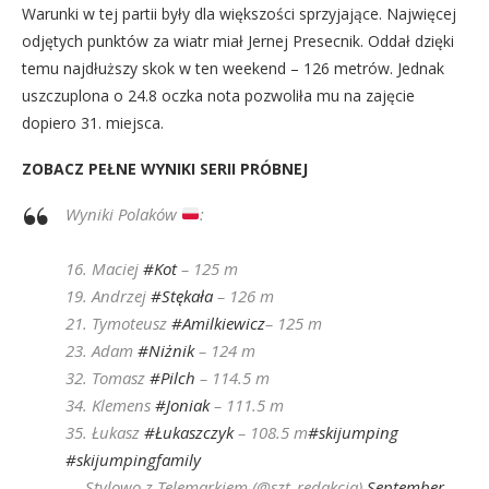
Warunki w tej partii były dla większości sprzyjające. Najwięcej
odjętych punktów za wiatr miał Jernej Presecnik. Oddał dzięki
temu najdłuższy skok w ten weekend – 126 metrów. Jednak
uszczuplona o 24.8 oczka nota pozwoliła mu na zajęcie
dopiero 31. miejsca.
ZOBACZ PEŁNE WYNIKI SERII PRÓBNEJ
Wyniki Polaków
:
16. Maciej
#Kot
– 125 m
19. Andrzej
#Stękała
– 126 m
21. Tymoteusz
#Amilkiewicz
– 125 m
23. Adam
#Niżnik
– 124 m
32. Tomasz
#Pilch
– 114.5 m
34. Klemens
#Joniak
– 111.5 m
35. Łukasz
#Łukaszczyk
– 108.5 m
#skijumping
#skijumpingfamily
— Stylowo z Telemarkiem (@szt_redakcja)
September