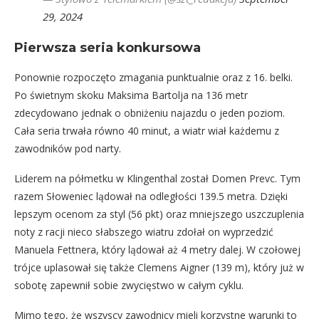
29, 2024
Pierwsza seria konkursowa
Ponownie rozpoczęto zmagania punktualnie oraz z 16. belki.
Po świetnym skoku Maksima Bartolja na 136 metr
zdecydowano jednak o obniżeniu najazdu o jeden poziom.
Cała seria trwała równo 40 minut, a wiatr wiał każdemu z
zawodników pod narty.
Liderem na półmetku w Klingenthal został Domen Prevc. Tym
razem Słoweniec lądował na odległości 139.5 metra. Dzięki
lepszym ocenom za styl (56 pkt) oraz mniejszego uszczuplenia
noty z racji nieco słabszego wiatru zdołał on wyprzedzić
Manuela Fettnera, który lądował aż 4 metry dalej. W czołowej
trójce uplasował się także Clemens Aigner (139 m), który już w
sobotę zapewnił sobie zwycięstwo w całym cyklu.
Mimo tego, że wszyscy zawodnicy mieli korzystne warunki to