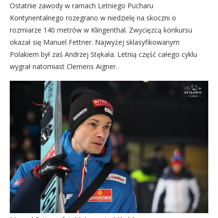
Ostatnie zawody w ramach Letniego Pucharu
Kontynentalnego rozegrano w niedzielę na skoczni o
rozmiarze 140 metrów w Klingenthal. Zwycięzcą konkursu
okazał się Manuel Fettner. Najwyżej sklasyfikowanym
Polakiem był zaś Andrzej Stękała. Letnią część całego cyklu
wygrał natomiast Clemens Aigner.