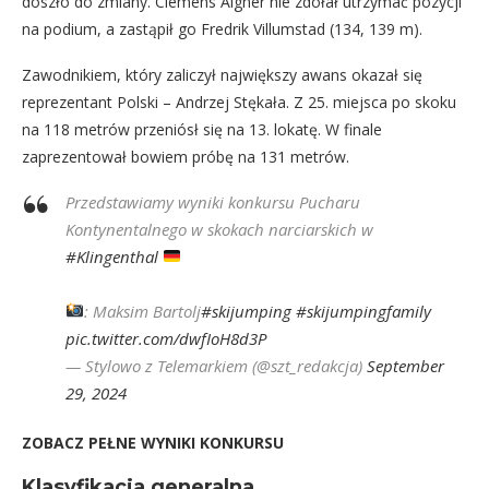
doszło do zmiany. Clemens Aigner nie zdołał utrzymać pozycji
na podium, a zastąpił go Fredrik Villumstad (134, 139 m).
Zawodnikiem, który zaliczył największy awans okazał się
reprezentant Polski – Andrzej Stękała. Z 25. miejsca po skoku
na 118 metrów przeniósł się na 13. lokatę. W finale
zaprezentował bowiem próbę na 131 metrów.
Przedstawiamy wyniki konkursu Pucharu
Kontynentalnego w skokach narciarskich w
#Klingenthal
: Maksim Bartolj
#skijumping
#skijumpingfamily
pic.twitter.com/dwfIoH8d3P
— Stylowo z Telemarkiem (@szt_redakcja)
September
29, 2024
ZOBACZ PEŁNE WYNIKI KONKURSU
Klasyfikacja generalna