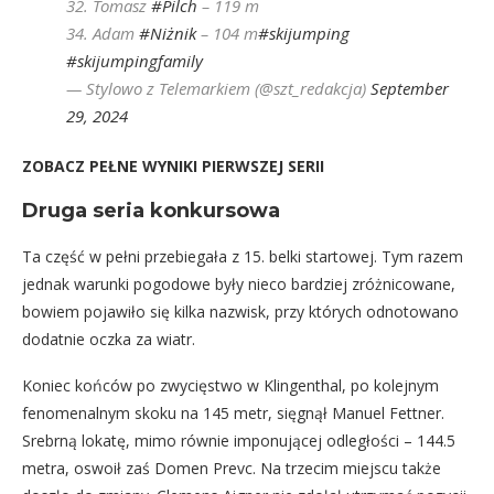
32. Tomasz
#Pilch
– 119 m
34. Adam
#Niżnik
– 104 m
#skijumping
#skijumpingfamily
— Stylowo z Telemarkiem (@szt_redakcja)
September
29, 2024
ZOBACZ PEŁNE WYNIKI PIERWSZEJ SERII
Druga seria konkursowa
Ta część w pełni przebiegała z 15. belki startowej. Tym razem
jednak warunki pogodowe były nieco bardziej zróżnicowane,
bowiem pojawiło się kilka nazwisk, przy których odnotowano
dodatnie oczka za wiatr.
Koniec końców po zwycięstwo w Klingenthal, po kolejnym
fenomenalnym skoku na 145 metr, sięgnął Manuel Fettner.
Srebrną lokatę, mimo równie imponującej odległości – 144.5
metra, oswoił zaś Domen Prevc. Na trzecim miejscu także