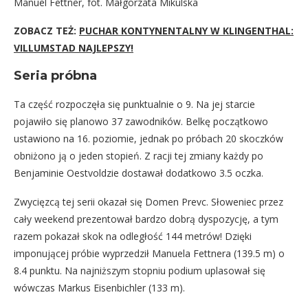
Manuel Fettner, fot. Małgorzata Mikulska
ZOBACZ TEŻ:
PUCHAR KONTYNENTALNY W KLINGENTHAL:
VILLUMSTAD NAJLEPSZY!
Seria próbna
Ta część rozpoczęła się punktualnie o 9. Na jej starcie
pojawiło się planowo 37 zawodników. Belkę początkowo
ustawiono na 16. poziomie, jednak po próbach 20 skoczków
obniżono ją o jeden stopień. Z racji tej zmiany każdy po
Benjaminie Oestvoldzie dostawał dodatkowo 3.5 oczka.
Zwycięzcą tej serii okazał się Domen Prevc. Słoweniec przez
cały weekend prezentował bardzo dobrą dyspozycję, a tym
razem pokazał skok na odległość 144 metrów! Dzięki
imponującej próbie wyprzedził Manuela Fettnera (139.5 m) o
8.4 punktu. Na najniższym stopniu podium uplasował się
wówczas Markus Eisenbichler (133 m).