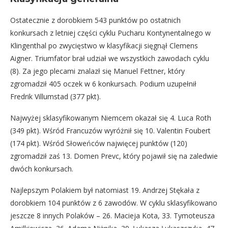
Ostatecznie z dorobkiem 543 punktów po ostatnich
konkursach z letniej części cyklu Pucharu Kontynentalnego w
Klingenthal po zwycięstwo w klasyfikacji sięgnął Clemens
Aigner. Triumfator brał udział we wszystkich zawodach cyklu
(8). Za jego plecami znalazł się Manuel Fettner, który
zgromadził 405 oczek w 6 konkursach. Podium uzupełnił
Fredrik Villumstad (377 pkt).
Najwyżej sklasyfikowanym Niemcem okazał się 4. Luca Roth
(349 pkt). Wśród Francuzów wyróżnił się 10. Valentin Foubert
(174 pkt). Wśród Słoweńców najwięcej punktów (120)
zgromadził zaś 13. Domen Prevc, który pojawił się na zaledwie
dwóch konkursach.
Najlepszym Polakiem był natomiast 19. Andrzej Stękała z
dorobkiem 104 punktów z 6 zawodów. W cyklu sklasyfikowano
jeszcze 8 innych Polaków – 26. Macieja Kota, 33. Tymoteusza