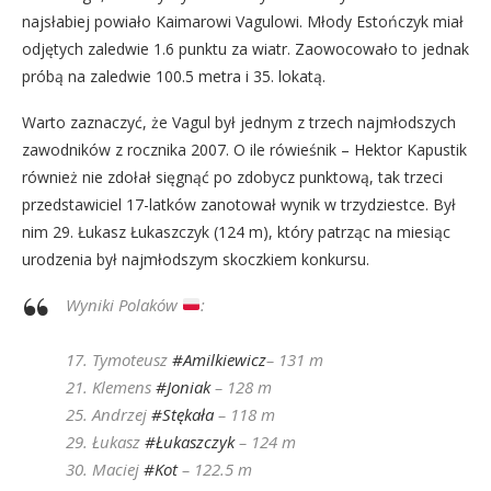
najsłabiej powiało Kaimarowi Vagulowi. Młody Estończyk miał
odjętych zaledwie 1.6 punktu za wiatr. Zaowocowało to jednak
próbą na zaledwie 100.5 metra i 35. lokatą.
Warto zaznaczyć, że Vagul był jednym z trzech najmłodszych
zawodników z rocznika 2007. O ile rówieśnik – Hektor Kapustik
również nie zdołał sięgnąć po zdobycz punktową, tak trzeci
przedstawiciel 17-latków zanotował wynik w trzydziestce. Był
nim 29. Łukasz Łukaszczyk (124 m), który patrząc na miesiąc
urodzenia był najmłodszym skoczkiem konkursu.
Wyniki Polaków
:
17. Tymoteusz
#Amilkiewicz
– 131 m
21. Klemens
#Joniak
– 128 m
25. Andrzej
#Stękała
– 118 m
29. Łukasz
#Łukaszczyk
– 124 m
30. Maciej
#Kot
– 122.5 m