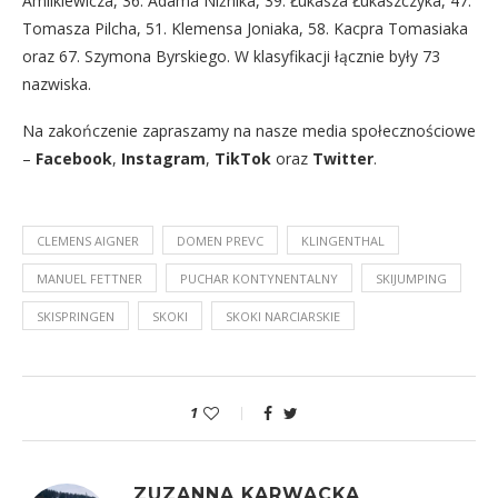
Amilkiewicza, 36. Adama Niżnika, 39. Łukasza Łukaszczyka, 47.
Tomasza Pilcha, 51. Klemensa Joniaka, 58. Kacpra Tomasiaka
oraz 67. Szymona Byrskiego. W klasyfikacji łącznie były 73
nazwiska.
Na zakończenie zapraszamy na nasze media społecznościowe
–
Facebook
,
Instagram
,
TikTok
oraz
Twitter
.
CLEMENS AIGNER
DOMEN PREVC
KLINGENTHAL
MANUEL FETTNER
PUCHAR KONTYNENTALNY
SKIJUMPING
SKISPRINGEN
SKOKI
SKOKI NARCIARSKIE
1
ZUZANNA KARWACKA