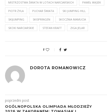
MISTRZOSTWA ŚWIATA W LOTACH NARCIARSKICH
PAWEŁ WĄSEK
PIOTR ŻYŁA
PUCHAR ŚWIATA
SKI JUMPING HILL
SKIJUMPING
SKISPRINGEN
SKOCZNIA MAMUCIA
SKOKI NARCIARSKIE
STEFAN KRAFT
ZIGA JELAR
1
DOROTA ROMANOWICZ
poprzedni post
OGÓLNOPOLSKA OLIMPIADA MŁODZIEŻY
2026 W ZAKOPANEM: TOMASIAK I