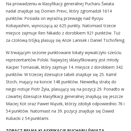
Na prowadzeniu w klasyfikacji generalnej Pucharu Świata
nadal znajduje się Domen Prevc, który zgromadził 1614
punktów. Posiada on wyraźną przewagę nad Ryoyu
Kobayashim, wynoszącą aż 625 punkty. Natomiast trzecie
miejsce zajmuje Ren Nikaido z dorobkiem 921 punktów. Tuż
za czołową trójką plasują się Anze Lanisek i Daniel Tschofenig.
W trwającym sezonie punktowane lokaty wywalczyło sześciu
reprezentantów Polski. Najwyżej sklasyfikowany jest młody
Kacper Tomasiak, który zajmuje 14. miejsce z dorobkiem 342
punktów. W trzeciej dziesiątce tabeli znajduje się 25. Kamil
Stoch, mający na koncie 148 punktów. Niewielką stratę do
niego notuje Piotr Żyła, plasujący się na pozycji 29. Ponadto w
czwartej dziesiątce klasyfikacji generalnej znajdują się jeszcze
Maciej Kot oraz Paweł Wąsek, którzy zdobyli odpowiednio 76 i
54 punktów. Natomiast na 39. pozycji znajduje się Dawid
Kubacki z 54 punktami.
ZOBACZ PEŁNĄ KLASYFIKACJĘ PUCHARU ŚWIATA