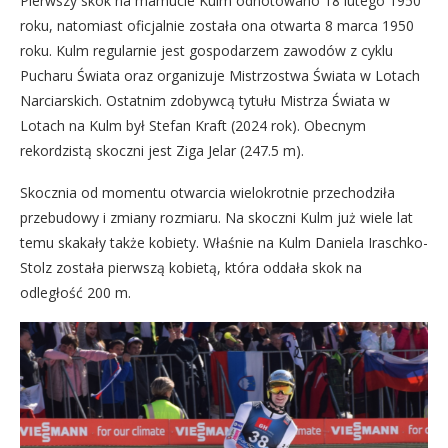
Pierwszy skok na mamucie Kulm odnotowano 18 lutego 1950
roku, natomiast oficjalnie została ona otwarta 8 marca 1950
roku. Kulm regularnie jest gospodarzem zawodów z cyklu
Pucharu Świata oraz organizuje Mistrzostwa Świata w Lotach
Narciarskich. Ostatnim zdobywcą tytułu Mistrza Świata w
Lotach na Kulm był Stefan Kraft (2024 rok). Obecnym
rekordzistą skoczni jest Ziga Jelar (247.5 m).
Skocznia od momentu otwarcia wielokrotnie przechodziła
przebudowy i zmiany rozmiaru. Na skoczni Kulm już wiele lat
temu skakały także kobiety. Właśnie na Kulm Daniela Iraschko-
Stolz została pierwszą kobietą, która oddała skok na
odległość 200 m.