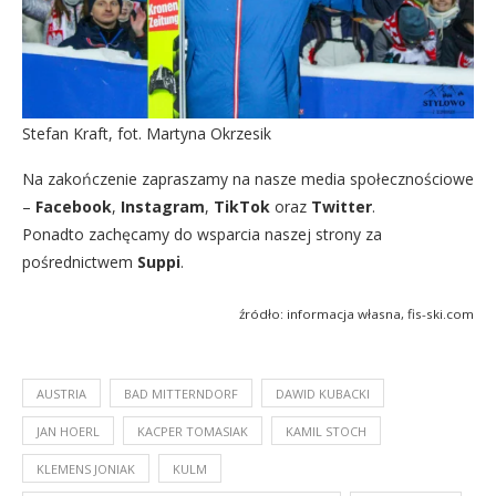
Stefan Kraft, fot. Martyna Okrzesik
Na zakończenie zapraszamy na nasze media społecznościowe
–
Facebook
,
Instagram
,
TikTok
oraz
Twitter
.
Ponadto zachęcamy do wsparcia naszej strony za
pośrednictwem
Suppi
.
źródło: informacja własna, fis-ski.com
AUSTRIA
BAD MITTERNDORF
DAWID KUBACKI
JAN HOERL
KACPER TOMASIAK
KAMIL STOCH
KLEMENS JONIAK
KULM