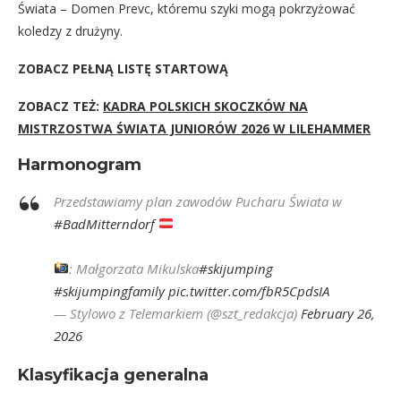
Świata – Domen Prevc, któremu szyki mogą pokrzyżować
koledzy z drużyny.
ZOBACZ PEŁNĄ LISTĘ STARTOWĄ
ZOBACZ TEŻ:
KADRA POLSKICH SKOCZKÓW NA
MISTRZOSTWA ŚWIATA JUNIORÓW 2026 W LILEHAMMER
Harmonogram
Przedstawiamy plan zawodów Pucharu Świata w
#BadMitterndorf
: Małgorzata Mikulska
#skijumping
#skijumpingfamily
pic.twitter.com/fbR5CpdsIA
— Stylowo z Telemarkiem (@szt_redakcja)
February 26,
2026
Klasyfikacja generalna