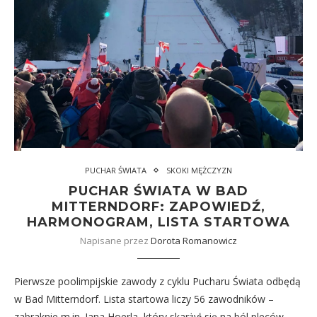
PUCHAR ŚWIATA
SKOKI MĘŻCZYZN
PUCHAR ŚWIATA W BAD
MITTERNDORF: ZAPOWIEDŹ,
HARMONOGRAM, LISTA STARTOWA
Napisane przez
Dorota Romanowicz
Pierwsze poolimpijskie zawody z cyklu Pucharu Świata odbędą
w Bad Mitterndorf. Lista startowa liczy 56 zawodników –
zabraknie m.in. Jana Hoerla, który skarżył się na ból pleców