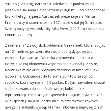
Yuki Ito (129,0 m), natomiast zaledwie 0.2 punktu za nią
plasowała się Anna Odine Stroem (128,0 m). Pod nieobecność
Evy Pinkelnig najlpiej z Austriaczek prezentuje się Marita
Kramer, a tym razem skok na 127 metrów dał jej 5. miejsce.
Szóstą pozycję współdzieliły Nika Prevc (122,5 m) i Alexandria
Loutitt (128,0 m).
Z numerem 12 swój skok oddawała Annika Sieff, która lądując
na 121 metrze, potwierdziła swoją dobrą dyspozycję z
wczoraj. Tym samym, Włoszka zajmowała 11. miejsce.
Pozycję za nią okupowała wspomniana Kvandal (127,5 m).
Norweżka miała duże problemy zarówno w fazie lotu, jak i
lądowania. Odzwierciedliła to suma punktów za styl od
sędziów, która wyniosła 45.5 punktu. Dużym zawodem okazał
się brak awansu do serii finałowej jej koleżanek z
reprezentacji. Thea Minyan Bjoerseth (114,0 m) była 32., zaś
Silje Opseth (106,0 m) oczko niżej. Warto zwrócić również
uwagę na słabiutki występ Niemek, albowiem najwyżej z nich