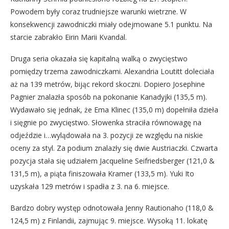
Powodem były coraz trudniejsze warunki wietrzne. W
konsekwencji zawodniczki miały odejmowane 5.1 punktu. Na
starcie zabrakło Eirin Marii Kvandal.
Druga seria okazała się kapitalną walką o zwycięstwo
pomiędzy trzema zawodniczkami. Alexandria Loutitt doleciała
aż na 139 metrów, bijąc rekord skoczni. Dopiero Josephine
Pagnier znalazła sposób na pokonanie Kanadyjki (135,5 m).
Wydawało się jednak, że Ema Klinec (135,0 m) dopełniła dzieła
i sięgnie po zwycięstwo. Słowenka straciła równowagę na
odjeździe i…wylądowała na 3. pozycji ze względu na niskie
oceny za styl. Za podium znalazły się dwie Austriaczki. Czwarta
pozycja stała się udziałem Jacqueline Seifriedsberger (121,0 &
131,5 m), a piąta finiszowała Kramer (133,5 m). Yuki Ito
uzyskała 129 metrów i spadła z 3. na 6. miejsce.
Bardzo dobry występ odnotowała Jenny Rautionaho (118,0 &
124,5 m) z Finlandii, zajmując 9. miejsce. Wysoką 11. lokatę