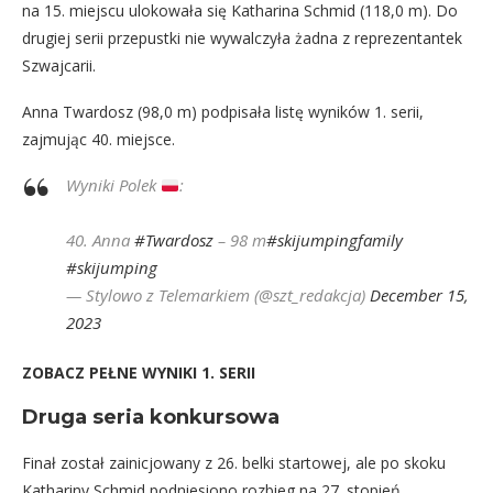
na 15. miejscu ulokowała się Katharina Schmid (118,0 m). Do
drugiej serii przepustki nie wywalczyła żadna z reprezentantek
Szwajcarii.
Anna Twardosz (98,0 m) podpisała listę wyników 1. serii,
zajmując 40. miejsce.
Wyniki Polek
:
40. Anna
#Twardosz
– 98 m
#skijumpingfamily
#skijumping
— Stylowo z Telemarkiem (@szt_redakcja)
December 15,
2023
ZOBACZ PEŁNE WYNIKI 1. SERII
Druga seria konkursowa
Finał został zainicjowany z 26. belki startowej, ale po skoku
Kathariny Schmid podniesiono rozbieg na 27. stopień.