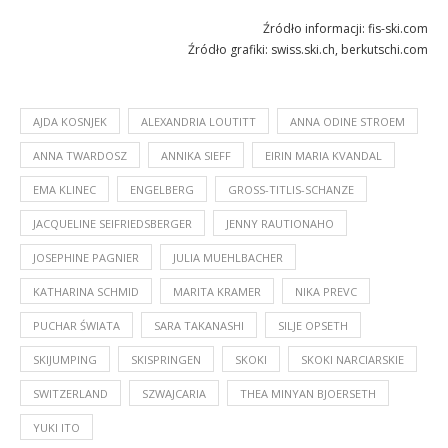
Źródło informacji: fis-ski.com
Źródło grafiki: swiss.ski.ch, berkutschi.com
AJDA KOSNJEK
ALEXANDRIA LOUTITT
ANNA ODINE STROEM
ANNA TWARDOSZ
ANNIKA SIEFF
EIRIN MARIA KVANDAL
EMA KLINEC
ENGELBERG
GROSS-TITLIS-SCHANZE
JACQUELINE SEIFRIEDSBERGER
JENNY RAUTIONAHO
JOSEPHINE PAGNIER
JULIA MUEHLBACHER
KATHARINA SCHMID
MARITA KRAMER
NIKA PREVC
PUCHAR ŚWIATA
SARA TAKANASHI
SILJE OPSETH
SKIJUMPING
SKISPRINGEN
SKOKI
SKOKI NARCIARSKIE
SWITZERLAND
SZWAJCARIA
THEA MINYAN BJOERSETH
YUKI ITO