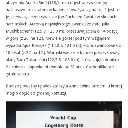
utrzymała Annika Sieff (118,5 m), co jest oczywiście jej
najlepszym rezultatem w karierze, zważywszy na to, iż jest to
jej pierwszy sezon rywalizacji w Pucharze Świata w skokach
narciarskich. Autorką największego awansu została Julia
Muehlbacher (112,5 & 123,0 m), przesuwając się o 14 pozycji
w górę (z 26. na 12.). Niewiele gorzej pod tym względem
wypadła Ajda Kosnjek (114,0 & 121,0 m), która awansowała o
10 lokat (z 27. na 17.). Warunki wietrzne bardzo pokrzyżowały
plany Sara Takanashi (122,5 & 108,0 m), która zajęła dopiero
21. miejsce. Japonka otrzymała aż 28 punktów bonifikaty z
tytułu wiatru.
Bardzo poważny upadek zaliczyła Anna Odine Stroem, u której
mogło dojść do groźnej kontuzji.