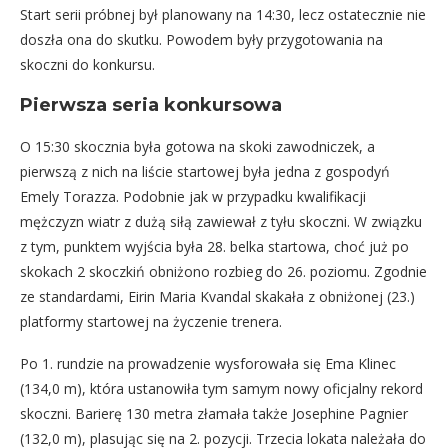
Start serii próbnej był planowany na 14:30, lecz ostatecznie nie
doszła ona do skutku. Powodem były przygotowania na
skoczni do konkursu.
Pierwsza seria konkursowa
O 15:30 skocznia była gotowa na skoki zawodniczek, a
pierwszą z nich na liście startowej była jedna z gospodyń
Emely Torazza. Podobnie jak w przypadku kwalifikacji
mężczyzn wiatr z dużą siłą zawiewał z tyłu skoczni. W związku
z tym, punktem wyjścia była 28. belka startowa, choć już po
skokach 2 skoczkiń obniżono rozbieg do 26. poziomu. Zgodnie
ze standardami, Eirin Maria Kvandal skakała z obniżonej (23.)
platformy startowej na życzenie trenera.
Po 1. rundzie na prowadzenie wysforowała się Ema Klinec
(134,0 m), która ustanowiła tym samym nowy oficjalny rekord
skoczni. Barierę 130 metra złamała także Josephine Pagnier
(132,0 m), plasując się na 2. pozycji. Trzecia lokata należała do