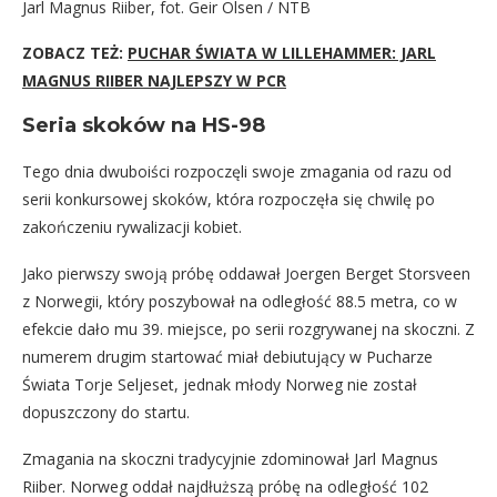
Jarl Magnus Riiber, fot. Geir Olsen / NTB
ZOBACZ TEŻ:
PUCHAR ŚWIATA W LILLEHAMMER: JARL
MAGNUS RIIBER NAJLEPSZY W PCR
Seria skoków na HS-98
Tego dnia dwuboiści rozpoczęli swoje zmagania od razu od
serii konkursowej skoków, która rozpoczęła się chwilę po
zakończeniu rywalizacji kobiet.
Jako pierwszy swoją próbę oddawał Joergen Berget Storsveen
z Norwegii, który poszybował na odległość 88.5 metra, co w
efekcie dało mu 39. miejsce, po serii rozgrywanej na skoczni. Z
numerem drugim startować miał debiutujący w Pucharze
Świata Torje Seljeset, jednak młody Norweg nie został
dopuszczony do startu.
Zmagania na skoczni tradycyjnie zdominował Jarl Magnus
Riiber. Norweg oddał najdłuższą próbę na odległość 102