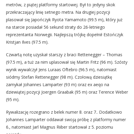
metrów, z piątej platformy startowej. Był to jedyny skok
przekraczający linię setnego metra. Na drugiej pozycji
plasował się Japończyk Ryota Yamamoto (99.5 m), który już
na starcie posiadał 56 sekund straty do 26-letniego
reprezentanta Norwegii. Najlepszą trójkę dopełnił Estończyk
Kristjan Ilves (97.5 m).
Czwartą notę uzyskał starszy z braci Rettenegger – Thomas
(97.5 m), a tuż za nim uplasował się Martin Fritz (96 m). Szósty
wynik wywalczył Jens Luraas Oftebro (96.5 m), natomiast
siódmy Stefan Rettenegger (98 m). Czołową dziesiątkę
zamykał Johannes Lamparter (93 m) oraz ex aeqo na
dziewiątej pozycji Joergen Graabak (95 m) oraz Terence Weber
(95 m).
Rywalizację rozegrano z belek numer 8. oraz 7.. Dodatkowo
Johannes Lamparter oddawał swoją próbę z platformy numer
6., natomiast Jarl Magnus Riiber startował z 5. poziomu