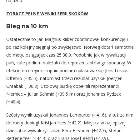
najazdu.
ZOBACZ PEŁNE WYNIKI SERII SKOKÓW
Bieg na 10 km
Ostatecznie to Jarl Magnus Riiber zdominował konkurencję i
po raz kolejny sięgnął po zwycięstwo. Norweg dotarł samotnie
do mety, osiągając czas 25.38.0. Podobnie jak w rywalizacji
pań, całe podium należało do reprezentantów gospodarzy. W
efekcie na drugim stopniu podium uplasował się Jens Luraas
Oftebro (+35.5), natomiast trzeci rezultat uzyskał Joergen
Graabak (+36.8). Czołową piątkę dopełnili reprezentanci
Niemiec – Julian Schmid (+39.5 m) oraz Johannes Rydzek
(+40.4).
Szósty wynik uzyskał Johannes Lamparter (+41.6), a tuż za nim
do mety dobiegł Kristjan Ilves (+42.2). Miejsca w najlepszej
dziesiątce wywalczyli także Eero Hirvonen (+42.7), Stefan
Rettenegger (+44.3) oraz Franz-Josef Rehrl (+47.9).