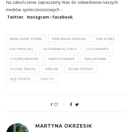
Na zakończenie zapraszamy Was do odwiedzenia naszych
mediów społecznościowych –
Twitter
,
Instagram
i
Facebook
.
ANNA ODINE STRØM
EIRIN MARIA KVANDAL
EMA KLINEC
EVA PINKELNIG
KATHARINA ALTHAUS
LILLEHAMMER
LYSGÅRDSBAKKEN
MARITA KRAMER
NIKA KRIZNAR
PUCHAR ŚWIATA
RAW AIR
SELINA FREITAG
SILJE OPSETH
YUKI ITO
1
MARTYNA OKRZESIK