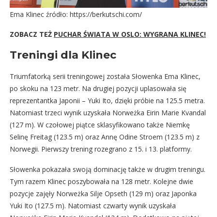
Ema Klinec źródło: https://berkutschi.com/
ZOBACZ TEŻ
PUCHAR ŚWIATA W OSLO: WYGRANA KLINEC!
Treningi dla Klinec
Triumfatorką serii treningowej została Słowenka Ema Klinec,
po skoku na 123 metr. Na drugiej pozycji uplasowała się
reprezentantka Japonii – Yuki Ito, dzięki próbie na 125.5 metra.
Natomiast trzeci wynik uzyskała Norweżka Eirin Marie Kvandal
(127 m). W czołowej piątce sklasyfikowano także Niemkę
Selinę Freitag (123.5 m) oraz Annę Odine Stroem (123.5 m) z
Norwegii. Pierwszy trening rozegrano z 15. i 13. platformy.
Słowenka pokazała swoją dominację także w drugim treningu.
Tym razem Klinec poszybowała na 128 metr. Kolejne dwie
pozycje zajęły Norweżka Silje Opseth (129 m) oraz Japonka
Yuki Ito (127.5 m). Natomiast czwarty wynik uzyskała