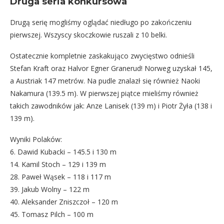
Druga seria konkursowa
Drugą serię mogliśmy oglądać niedługo po zakończeniu
pierwszej. Wszyscy skoczkowie ruszali z 10 belki.
Ostatecznie kompletnie zaskakująco zwycięstwo odnieśli
Stefan Kraft oraz Halvor Egner Granerud! Norweg uzyskał 145,
a Austriak 147 metrów. Na pudle znalazł się również Naoki
Nakamura (139.5 m). W pierwszej piątce mieliśmy również
takich zawodników jak: Anze Lanisek (139 m) i Piotr Żyła (138 i
139 m).
Wyniki Polaków:
6. Dawid Kubacki – 145.5 i 130 m
14. Kamil Stoch – 129 i 139 m
28. Paweł Wąsek – 118 i 117 m
39. Jakub Wolny – 122 m
40. Aleksander Zniszczoł – 120 m
45. Tomasz Pilch – 100 m