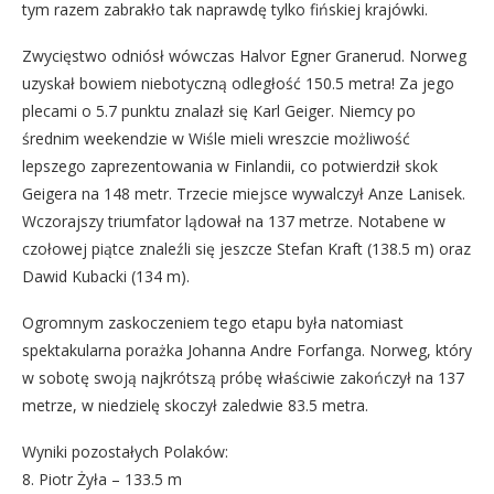
tym razem zabrakło tak naprawdę tylko fińskiej krajówki.
Zwycięstwo odniósł wówczas Halvor Egner Granerud. Norweg
uzyskał bowiem niebotyczną odległość 150.5 metra! Za jego
plecami o 5.7 punktu znalazł się Karl Geiger. Niemcy po
średnim weekendzie w Wiśle mieli wreszcie możliwość
lepszego zaprezentowania w Finlandii, co potwierdził skok
Geigera na 148 metr. Trzecie miejsce wywalczył Anze Lanisek.
Wczorajszy triumfator lądował na 137 metrze. Notabene w
czołowej piątce znaleźli się jeszcze Stefan Kraft (138.5 m) oraz
Dawid Kubacki (134 m).
Ogromnym zaskoczeniem tego etapu była natomiast
spektakularna porażka Johanna Andre Forfanga. Norweg, który
w sobotę swoją najkrótszą próbę właściwie zakończył na 137
metrze, w niedzielę skoczył zaledwie 83.5 metra.
Wyniki pozostałych Polaków:
8. Piotr Żyła – 133.5 m