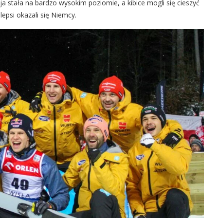
a stała na bardzo wysokim poziomie, a kibice mogli się cieszyć
epsi okazali się Niemcy.