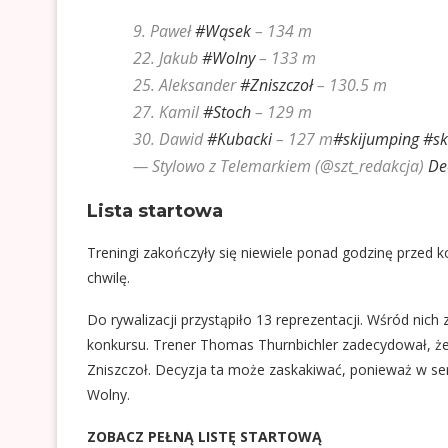
9. Paweł
#Wąsek
– 134 m
22. Jakub
#Wolny
– 133 m
25. Aleksander
#Zniszczoł
– 130.5 m
27. Kamil
#Stoch
– 129 m
30. Dawid
#Kubacki
– 127 m
#skijumping
#sk
— Stylowo z Telemarkiem (@szt_redakcja)
De
Lista startowa
Treningi zakończyły się niewiele ponad godzinę przed 
chwilę.
Do rywalizacji przystąpiło 13 reprezentacji. Wśród nich 
konkursu. Trener Thomas Thurnbichler zadecydował, że
Zniszczoł. Decyzja ta może zaskakiwać, ponieważ w se
Wolny.
ZOBACZ PEŁNĄ LISTĘ STARTOWĄ