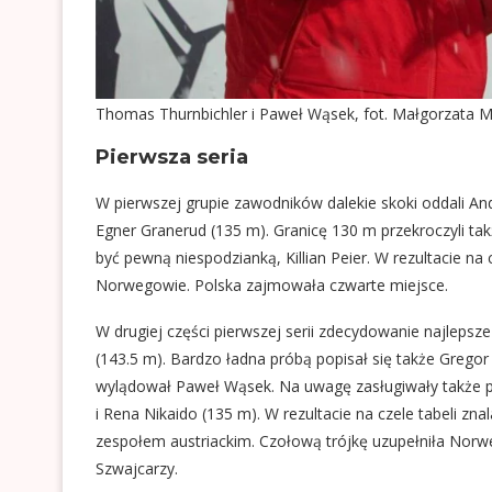
Thomas Thurnbichler i Paweł Wąsek, fot. Małgorzata M
Pierwsza seria
W pierwszej grupie zawodników dalekie skoki oddali And
Egner Granerud (135 m). Granicę 130 m przekroczyli tak
być pewną niespodzianką, Killian Peier. W rezultacie na
Norwegowie. Polska zajmowała czwarte miejsce.
W drugiej części pierwszej serii zdecydowanie najlepsze
(143.5 m). Bardzo ładna próbą popisał się także Gregor
wylądował Paweł Wąsek. Na uwagę zasługiwały także pr
i Rena Nikaido (135 m). W rezultacie na czele tabeli zn
zespołem austriackim. Czołową trójkę uzupełniła Norw
Szwajcarzy.