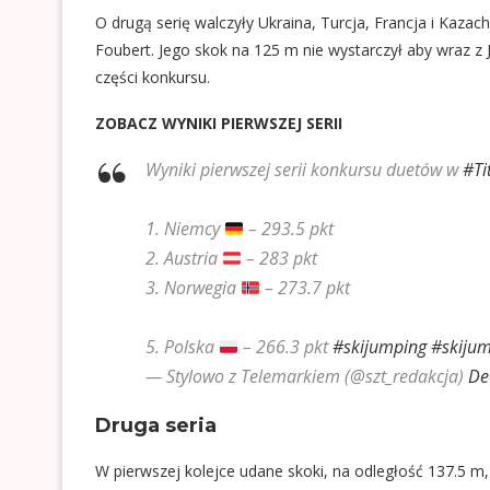
O drugą serię walczyły Ukraina, Turcja, Francja i Kazac
Foubert. Jego skok na 125 m nie wystarczył aby wraz z J
części konkursu.
ZOBACZ WYNIKI PIERWSZEJ SERII
Wyniki pierwszej serii konkursu duetów w
#Ti
1. Niemcy
– 293.5 pkt
2. Austria
– 283 pkt
3. Norwegia
– 273.7 pkt
5. Polska
– 266.3 pkt
#skijumping
#skijum
— Stylowo z Telemarkiem (@szt_redakcja)
De
Druga seria
W pierwszej kolejce udane skoki, na odległość 137.5 m,