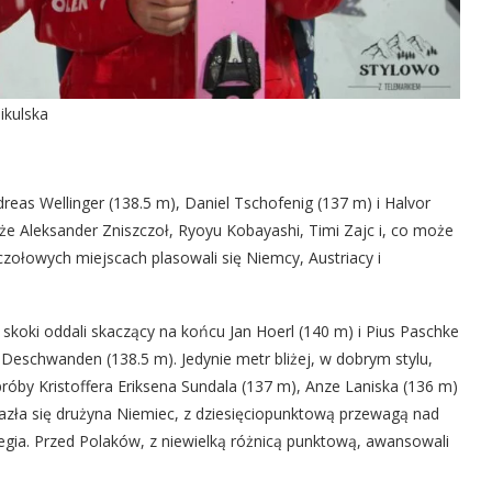
ikulska
reas Wellinger (138.5 m), Daniel Tschofenig (137 m) i Halvor
że Aleksander Zniszczoł, Ryoyu Kobayashi, Timi Zajc i, co może
 czołowych miejscach plasowali się Niemcy, Austriacy i
 skoki oddali skaczący na końcu Jan Hoerl (140 m) i Pius Paschke
 Deschwanden (138.5 m). Jedynie metr bliżej, w dobrym stylu,
óby Kristoffera Eriksena Sundala (137 m), Anze Laniska (136 m)
alazła się drużyna Niemiec, z dziesięciopunktową przewagą nad
egia. Przed Polaków, z niewielką różnicą punktową, awansowali