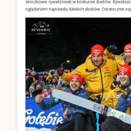
skoczkowie rywalizowali w konkursie duetów. Rywalizacj
oglądaniem naprawdę dalekich skoków. Ostatecznie najl