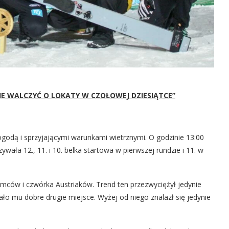
IE WALCZYĆ O LOKATY W CZOŁOWEJ DZIESIĄTCE”
ogodą i sprzyjającymi warunkami wietrznymi. O godzinie 13:00
ała 12., 11. i 10. belka startowa w pierwszej rundzie i 11. w
emców i czwórka Austriaków. Trend ten przezwyciężył jedynie
ało mu dobre drugie miejsce. Wyżej od niego znalazł się jedynie