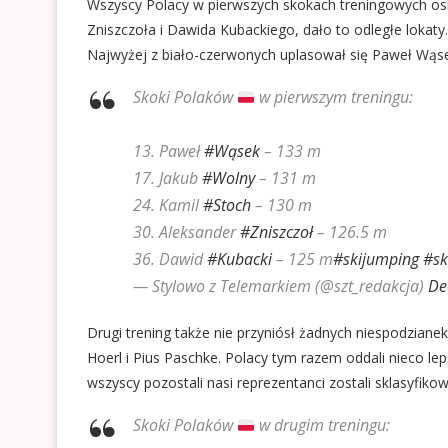
Wszyscy Polacy w pierwszych skokach treningowych osi
Zniszczoła i Dawida Kubackiego, dało to odległe lokaty.
Najwyżej z biało-czerwonych uplasował się Paweł Wąse
Skoki Polaków
w pierwszym treningu:
13. Paweł
#Wąsek
– 133 m
17. Jakub
#Wolny
– 131 m
24. Kamil
#Stoch
– 130 m
30. Aleksander
#Zniszczoł
– 126.5 m
36. Dawid
#Kubacki
– 125 m
#skijumping
#sk
— Stylowo z Telemarkiem (@szt_redakcja)
De
Drugi trening także nie przyniósł żadnych niespodzianek
Hoerl i Pius Paschke. Polacy tym razem oddali nieco le
wszyscy pozostali nasi reprezentanci zostali sklasyfikowa
Skoki Polaków
w drugim treningu: