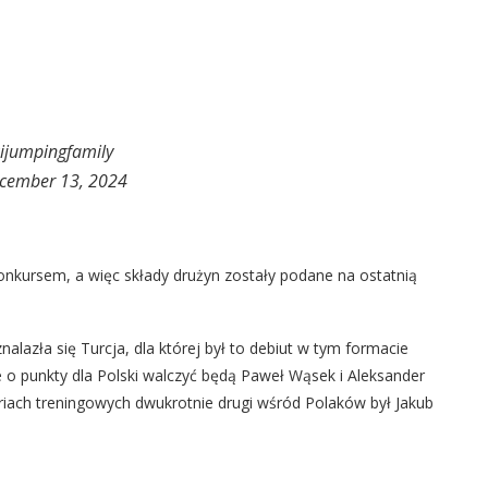
ijumpingfamily
cember 13, 2024
konkursem, a więc składy drużyn zostały podane na ostatnią
znalazła się Turcja, dla której był to debiut w tym formacie
 o punkty dla Polski walczyć będą Paweł Wąsek i Aleksander
riach treningowych dwukrotnie drugi wśród Polaków był Jakub