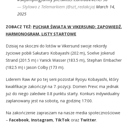
— Stylowo z Telemarkiem (@szt_redakcja)
March 14,
2025
ZOBACZ TEŻ:
PUCHAR ŚWIATA W VIKERSUND: ZAPOWIEDŹ,
HARMONOGRAM, LISTY STARTOWE
Dzisiaj na skoczni do lotów w Vikersund swoje rekordy
życiowe pobili Sakutaro Kobayashi (202 m), Soelve Jokerud
Strand (201.5 m) i Yanick Wasser (183.5 m), Stephan Embacher
(182.5 m) i Jason Colby (173 m).
Liderem Raw Air po tej serii pozostał Ryoyu Kobayashi, który
kwalifikacje zakończył na 7. pozycji. Domen Prevc ma jednak
już do niego zaledwie 0.8 punktu starty. Konkurs indywidualny
zaplanowany jest na sobotę, na godzinę 17:00.
Na zakończenie zapraszam na nasze media społecznościowe
–
Facebook
,
Instagram
,
TikTok
oraz
Twitter
.