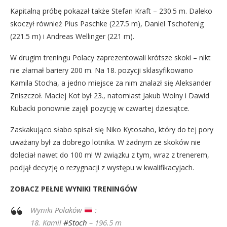
Kapitalną próbę pokazał także Stefan Kraft – 230.5 m. Daleko
skoczył również Pius Paschke (227.5 m), Daniel Tschofenig
(221.5 m) i Andreas Wellinger (221 m).
W drugim treningu Polacy zaprezentowali krótsze skoki – nikt
nie złamał bariery 200 m. Na 18. pozycji sklasyfikowano
Kamila Stocha, a jedno miejsce za nim znalazł się Aleksander
Zniszczoł. Maciej Kot był 23., natomiast Jakub Wolny i Dawid
Kubacki ponownie zajęli pozycję w czwartej dziesiątce.
Zaskakująco słabo spisał się Niko Kytosaho, który do tej pory
uważany był za dobrego lotnika. W żadnym ze skoków nie
doleciał nawet do 100 m! W związku z tym, wraz z trenerem,
podjął decyzję o rezygnacji z występu w kwalifikacyjach.
ZOBACZ PEŁNE WYNIKI TRENINGÓW
Wyniki Polaków
:
18. Kamil
#Stoch
– 196.5 m