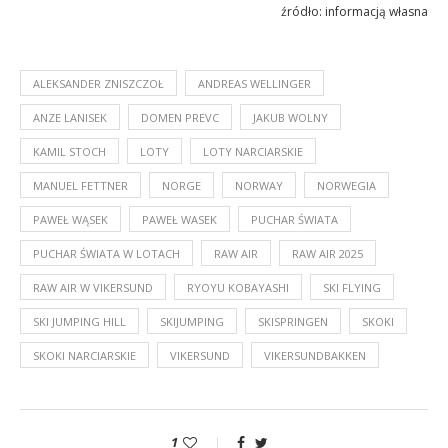
źródło: informacją własna
ALEKSANDER ZNISZCZOŁ
ANDREAS WELLINGER
ANZE LANISEK
DOMEN PREVC
JAKUB WOLNY
KAMIL STOCH
LOTY
LOTY NARCIARSKIE
MANUEL FETTNER
NORGE
NORWAY
NORWEGIA
PAWEŁ WĄSEK
PAWEŁ WASEK
PUCHAR ŚWIATA
PUCHAR ŚWIATA W LOTACH
RAW AIR
RAW AIR 2025
RAW AIR W VIKERSUND
RYOYU KOBAYASHI
SKI FLYING
SKI JUMPING HILL
SKIJUMPING
SKISPRINGEN
SKOKI
SKOKI NARCIARSKIE
VIKERSUND
VIKERSUNDBAKKEN
1