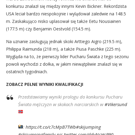
konkursu znalazł się między innymi Kevin Bickner. Rekordzista
USA leciał bardzo niespokojnie i wylądował zaledwie na 148.5
m. Zaskakująco nisko uplasował się także Eetu Nousiainen
(177.5 m) czy Benjamin Oestvold (154.5 m).
Na uznanie zasługują jednak skoki Arttiego Aigro (219.5 m),
Philippa Raimunda (218 m), a także Piusa Paschke (225 m).
Wygląda na to, że pierwszy lider Pucharu Świata z tego sezonu
powoli wychodzi z dołka, w jakim niewątpliwie znalazł się w
ostatnich tygodniach.
ZOBACZ PEŁNE WYNIKI KWALIFIKACJI
Przedstawiamy wyniki prologu do konkursu Pucharu
Świata mężczyzn w skokach narciarskich w
#Vikersund
:
https://t.co/c7cMpB7TWb
#skijumping
#skijumpingfamily
pic.twitter.com/ddvNcHcP90