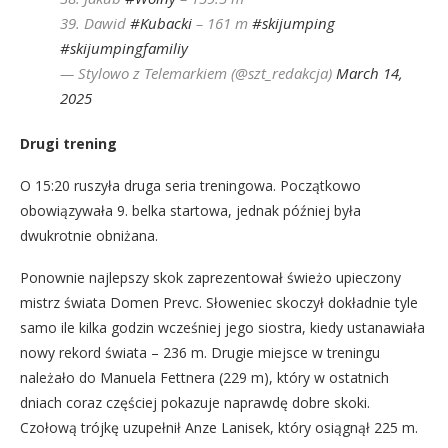
39. Dawid
#Kubacki
– 161 m
#skijumping
#skijumpingfamiliy
— Stylowo z Telemarkiem (@szt_redakcja)
March 14,
2025
Drugi trening
O 15:20 ruszyła druga seria treningowa. Początkowo
obowiązywała 9. belka startowa, jednak później była
dwukrotnie obniżana.
Ponownie najlepszy skok zaprezentował świeżo upieczony
mistrz świata Domen Prevc. Słoweniec skoczył dokładnie tyle
samo ile kilka godzin wcześniej jego siostra, kiedy ustanawiała
nowy rekord świata – 236 m. Drugie miejsce w treningu
należało do Manuela Fettnera (229 m), który w ostatnich
dniach coraz częściej pokazuje naprawdę dobre skoki.
Czołową trójkę uzupełnił Anze Lanisek, który osiągnął 225 m.