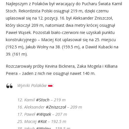
Najlepszym z Polaków był wracający do Pucharu Świata Kamil
Stoch. Rekordzista Polski osiągnął 219 m, dzięki czemu
uplasował się na 12. pozycji. 16. był Aleksander Zniszczoł,
który skoczył 209 m, natomiast dwa metry krócej osiągnął
Paweł Wąsek. Pozostali biało-czerwoni nie uzyskali punktu
konstrukcyjnego – Maciej Kot uplasował się na 25. miejscu
(192.5 m), Jakub Wolny na 38. (159.5 m), a Dawid Kubacki na
39. (161 m).
Rozczarowały próby Kevina Bicknera, Zaka Mogela i Killiana
Peiera – żaden z nich nie osiągnął nawet 140 m.
Wyniki Polaków
:
12. Kamil
#Stoch
– 219 m
16. Aleksander
#Zniszczoł
– 209 m
17. Paweł
#Wąsek
– 207 m
25. Maciej
#Kot
– 192.5 m
38. Jakub
#Wolny
– 159.5 m