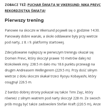
ZOBACZ TEŻ:
PUCHAR ŚWIATA W VIKERSUND: NIKA PREVC
REKORDZISTKĄ ŚWIATA!
Pierwszy trening
Panowie na skoczni w Vikersund pojawili się o godzinie 14:30.
Panowały dobre waruki, a skoki oddawane były przy wietrze
pod narty, z 8. i 9. platformy startowej.
Zdecydowanie najlepszy w pierwszym treningu okazał się
Domen Prevc, który skoczył prawie 10 metrów dalej niż
ktokolwiek inny. 238.5 m dało mu 18.6 punktu przewagi na
drugim Andreasem Wellingerem (229.5 m). Przy dość silnym
wietrze z dołu skoczni skakał trzeci Ryoyu Kobayashi, który
osiągnął 226.5 m.
Z bardzo dobrej strony pokazał się także Timi Zajc, który
również z silnym wiatrem pod narty skoczył 228 m. Ze swoich
prób mogą być także zadowoleni Stefan Kraft (220.5 m), Anze