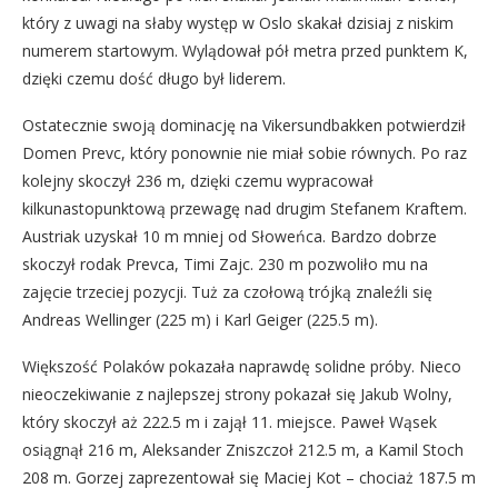
który z uwagi na słaby występ w Oslo skakał dzisiaj z niskim
numerem startowym. Wylądował pół metra przed punktem K,
dzięki czemu dość długo był liderem.
Ostatecznie swoją dominację na Vikersundbakken potwierdził
Domen Prevc, który ponownie nie miał sobie równych. Po raz
kolejny skoczył 236 m, dzięki czemu wypracował
kilkunastopunktową przewagę nad drugim Stefanem Kraftem.
Austriak uzyskał 10 m mniej od Słoweńca. Bardzo dobrze
skoczył rodak Prevca, Timi Zajc. 230 m pozwoliło mu na
zajęcie trzeciej pozycji. Tuż za czołową trójką znaleźli się
Andreas Wellinger (225 m) i Karl Geiger (225.5 m).
Większość Polaków pokazała naprawdę solidne próby. Nieco
nieoczekiwanie z najlepszej strony pokazał się Jakub Wolny,
który skoczył aż 222.5 m i zajął 11. miejsce. Paweł Wąsek
osiągnął 216 m, Aleksander Zniszczoł 212.5 m, a Kamil Stoch
208 m. Gorzej zaprezentował się Maciej Kot – chociaż 187.5 m