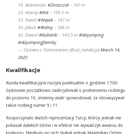
19. Aleksander
#Zniszczoł
– 197 m
23. Maciej
#Kot
– 199.5 m
33. Paweł
#Wąsek
– 167 m
34. Jakub
#Wolny
– 166 m
42. Dawid
#Kubacki
– 143.5 m
#skijumping
#skijumpingfamiliy
— Stylowo z Telemarkiem (@szt_redakcja)
March 14,
2025
Kwalifikacje
Runda kwalifikacyjna ruszyła punktualnie o godzinie 17:00.
Sędziowie początkowo zadecydowali o podniesieniu rozbiegu
do poziomu 10, zmienny wiatr spowodował, że obowiązywał
także rozbieg numer 9 i 11.
Rozpoczynało dwóch reprezentacji Turcji, którzy jednak nie
pokazali dalekich lotów i w efekcie nie wywalczyli awansu do
konkursu. Niedługo po nich skakał jednak Maximilian Ortner,