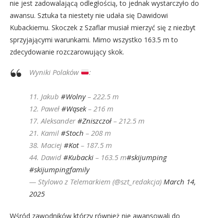
nie jest zadowalającą odległością, to jednak wystarczyło do
awansu. Sztuka ta niestety nie udała się Dawidowi
Kubackiemu. Skoczek z Szaflar musiał mierzyć się z niezbyt
sprzyjającymi warunkami. Mimo wszystko 163.5 m to
zdecydowanie rozczarowujący skok.
Wyniki Polaków
:
11. Jakub
#Wolny
– 222.5 m
12. Paweł
#Wąsek
– 216 m
17. Aleksander
#Zniszczoł
– 212.5 m
21. Kamil
#Stoch
– 208 m
38. Maciej
#Kot
– 187.5 m
44. Dawid
#Kubacki
– 163.5 m
#skijumping
#skijumpingfamily
— Stylowo z Telemarkiem (@szt_redakcja)
March 14,
2025
Wśród zawodników którzy również nie awansowali do