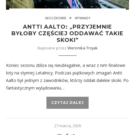
SKOCZKOWIE
WYWIADY
ANTTI AALTO: „PRZYJEMNIE
BYŁOBY CZĘŚCIEJ ODDAWAĆ TAKIE
SKOKI”
Napisane przez
Weronika Trojak
Koniec sezonu zbliża się nieubłagalnie, a wraz z nim finałowe
loty na słynnej Letalnicy. Podczas piątkowych zmagań Antti
Aalto był jednym z zawodników, którzy oddali dalekie skoki. Po
fantastycznym wylądowaniu…
CZYTAJ DALEJ
27 marca, 2026