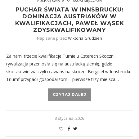
PUCHAR ŚWIATA
SKOKI MĘŻCZYZN
PUCHAR ŚWIATA W INNSBRUCKU:
DOMINACJA AUSTRIAKÓW W
KWALIFIKACJACH, PAWEŁ WĄSEK
ZDYSKWALIFIKOWANY
Napisane przez
Wiktoria Grudzień
Za nami trzecie kwalifikacje Turnieju Czterech Skoczni,
rywalizacja przeniosła się na austriacką ziemię, gdzie
skoczkowie walczyli o awans na skoczni Bergisel w Innsbrucku.
Triumf przypadł gospodarzom – pierwsze trzy miejsca…
CZYTAJ DALEJ
3 stycznia, 2026