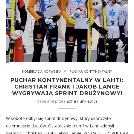
KOMBINACJA NORWESKA
PUCHAR KONTYNENTALNY
PUCHAR KONTYNENTALNY W LAHTI:
CHRISTIAN FRANK I JAKOB LANGE
WYGRYWAJĄ SPRINT DRUŻYNOWY!
Napisane przez
Zofia Hunkiewicz
W sobotę odbył się sprint drużynowy, który ukończyło
osiemnaście duetów. Ostatecznie triumf w Lahti zdobyli
Niemcy – Christian Frank i Jakob Lange. ZOBACZ TEŻ: PUCHAR