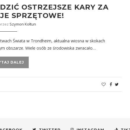
DZIĆ OSTRZEJSZE KARY ZA
JE SPRZĘTOWE!
przez
Szymon Kołtun
zostwach Świata w Trondheim, aktualna wiosna w skokach
tym obszarze. Wiele osób ze środowiska zwracało…
YTAJ DALEJ
ACEBOOK
TWITTER
INSTAGRAM
TIK