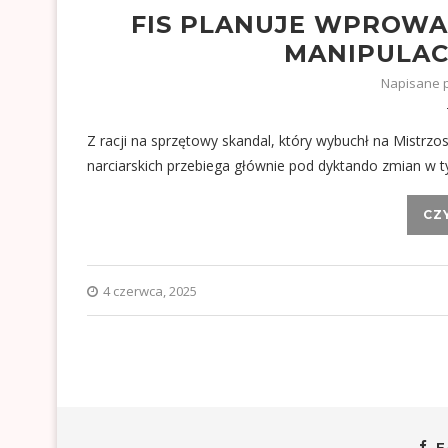
FIS PLANUJE WPROWA
MANIPULAC
Napisane 
Z racji na sprzętowy skandal, który wybuchł na Mistr
narciarskich przebiega głównie pod dyktando zmian w 
CZ
4 czerwca, 2025
F