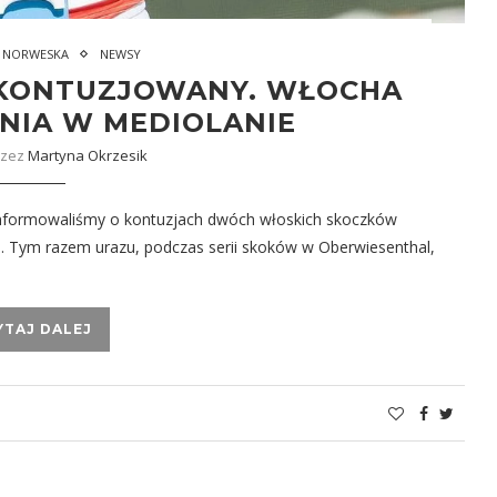
 NORWESKA
NEWSY
 KONTUZJOWANY. WŁOCHA
NIA W MEDIOLANIE
rzez
Martyna Okrzesik
nformowaliśmy o kontuzjach dwóch włoskich skoczków
a. Tym razem urazu, podczas serii skoków w Oberwiesenthal,
YTAJ DALEJ