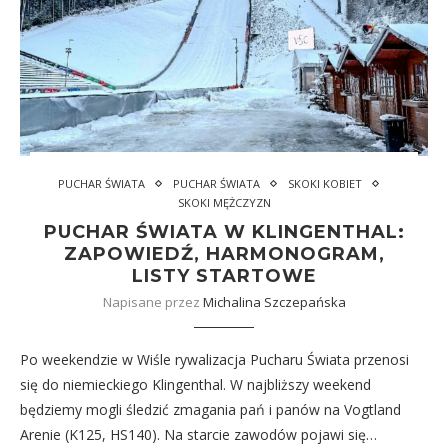
PUCHAR ŚWIATA
PUCHAR ŚWIATA
SKOKI KOBIET
SKOKI MĘŻCZYZN
PUCHAR ŚWIATA W KLINGENTHAL:
ZAPOWIEDŹ, HARMONOGRAM,
LISTY STARTOWE
Napisane przez
Michalina Szczepańska
Po weekendzie w Wiśle rywalizacja Pucharu Świata przenosi
się do niemieckiego Klingenthal. W najbliższy weekend
będziemy mogli śledzić zmagania pań i panów na Vogtland
Arenie (K125, HS140). Na starcie zawodów pojawi się…