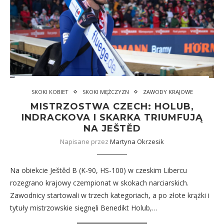
SKOKI KOBIET
SKOKI MĘŻCZYZN
ZAWODY KRAJOWE
MISTRZOSTWA CZECH: HOLUB,
INDRACKOVA I SKARKA TRIUMFUJĄ
NA JEŠTĚD
Napisane przez
Martyna Okrzesik
Na obiekcie Ještěd B (K-90, HS-100) w czeskim Libercu
rozegrano krajowy czempionat w skokach narciarskich.
Zawodnicy startowali w trzech kategoriach, a po złote krążki i
tytuły mistrzowskie sięgnęli Benedikt Holub,…