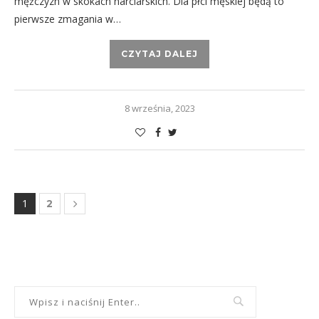
mężczyzn w skokach narciarskich. Dla płci męskiej będą to
pierwsze zmagania w…
CZYTAJ DALEJ
8 września, 2023
1
2