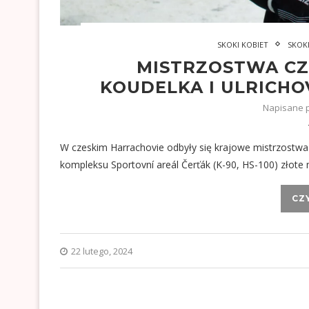
SKOKI KOBIET
SKOK
MISTRZOSTWA CZ
KOUDELKA I ULRICHO
Napisane 
W czeskim Harrachovie odbyły się krajowe mistrzostwa 
kompleksu Sportovní areál Čerťák (K-90, HS-100) złote 
CZ
22 lutego, 2024