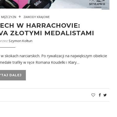
I MĘŻCZYZN
ZAWODY KRAJOWE
ECH W HARRACHOVIE:
VA ZŁOTYMI MEDALISTAMI
przez
Szymon Kołtun
w skokach narciarskich. Po rywalizacji na największym obiekcie
medale trafiły w ręce Romana Koudelki i Klary…
YTAJ DALEJ