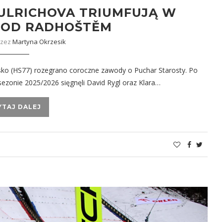
 ULRICHOVA TRIUMFUJĄ W
POD RADHOŠTĚM
rzez
Martyna Okrzesik
ko (HS77) rozegrano coroczne zawody o Puchar Starosty. Po
sezonie 2025/2026 sięgnęli David Rygl oraz Klara…
YTAJ DALEJ