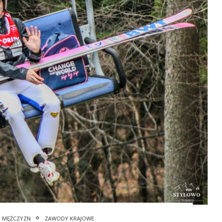
I MĘŻCZYZN
ZAWODY KRAJOWE