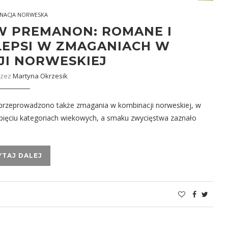
NACJA NORWESKA
W PREMANON: ROMANE I
LEPSI W ZMAGANIACH W
JI NORWESKIEJ
rzez
Martyna Okrzesik
rzeprowadzono także zmagania w kombinacji norweskiej, w
pięciu kategoriach wiekowych, a smaku zwycięstwa zaznało
YTAJ DALEJ