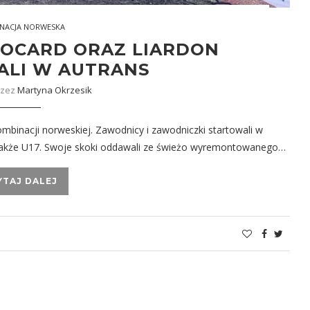
NACJA NORWESKA
ROCARD ORAZ LIARDON
ALI W AUTRANS
rzez
Martyna Okrzesik
binacji norweskiej. Zawodnicy i zawodniczki startowali w
a także U17. Swoje skoki oddawali ze świeżo wyremontowanego…
YTAJ DALEJ