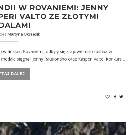
DII W ROVANIEMI: JENNY
PERI VALTO ZE ZŁOTYMI
DALAMI
rzez
Martyna Okrzesik
 w fińskim Rovaniemi, odbyły się krajowe mistrzostwa w
e medale sięgnęli Jenny Rautionaho oraz Kasperi Valto. Konkurs…
YTAJ DALEJ