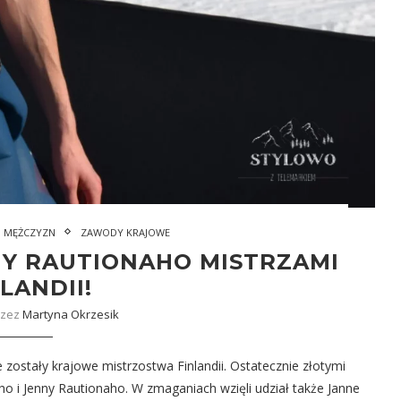
I MĘŻCZYZN
ZAWODY KRAJOWE
NY RAUTIONAHO MISTRZAMI
LANDII!
rzez
Martyna Okrzesik
ostały krajowe mistrzostwa Finlandii. Ostatecznie złotymi
ho i Jenny Rautionaho. W zmaganiach wzięli udział także Janne