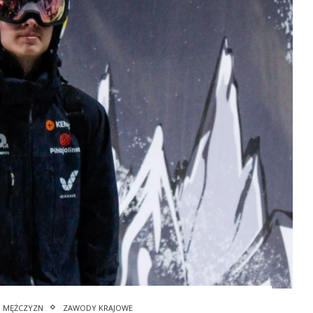
I MĘŻCZYZN
ZAWODY KRAJOWE