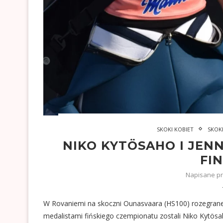
SKOKI KOBIET
SKOK
NIKO KYTÖSAHO I JEN
FIN
Napisane p
W Rovaniemi na skoczni Ounasvaara (HS100) rozegrane z
medalistami fińskiego czempionatu zostali Niko Kytösa