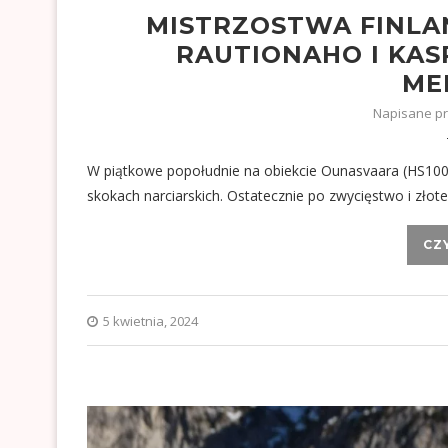
MISTRZOSTWA FINLAN
RAUTIONAHO I KAS
ME
Napisane p
W piątkowe popołudnie na obiekcie Ounasvaara (HS100)
skokach narciarskich. Ostatecznie po zwycięstwo i złot
CZ
5 kwietnia, 2024