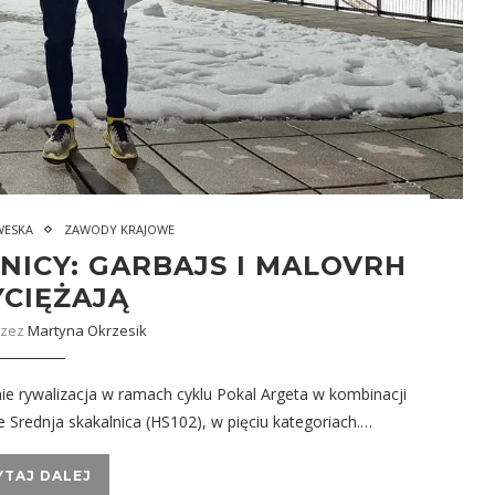
WESKA
ZAWODY KRAJOWE
NICY: GARBAJS I MALOVRH
CIĘŻAJĄ
rzez
Martyna Okrzesik
ie rywalizacja w ramach cyklu Pokal Argeta w kombinacji
 Srednja skakalnica (HS102), w pięciu kategoriach.…
YTAJ DALEJ