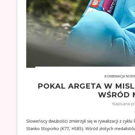
KOMBINACJA NOR
POKAL ARGETA W MISLI
WŚRÓD 
Napisane p
Słoweńscy dwuboiści zmierzyli się w rywalizacji z cyklu
Stanko Stoporko (K77, HS85). Wśród złotych medalistó