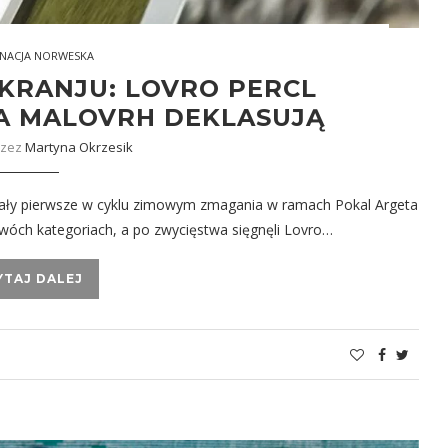
NACJA NORWESKA
KRANJU: LOVRO PERCL
IA MALOVRH DEKLASUJĄ
rzez
Martyna Okrzesik
tały pierwsze w cyklu zimowym zmagania w ramach Pokal Argeta
óch kategoriach, a po zwycięstwa sięgnęli Lovro…
YTAJ DALEJ