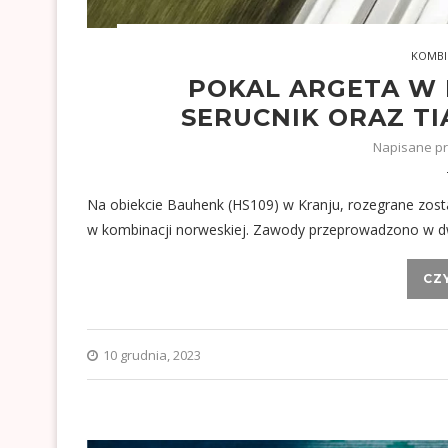
KOMBI
POKAL ARGETA W 
SERUCNIK ORAZ T
Napisane p
Na obiekcie Bauhenk (HS109) w Kranju, rozegrane zos
w kombinacji norweskiej. Zawody przeprowadzono w dw
CZ
10 grudnia, 2023