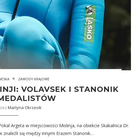
WESKA
ZAWODY KRAJOWE
NJI: VOLAVSEK I STANONIK
MEDALISTÓW
rzez
Martyna Okrzesik
 Pokal Argeta w miejscowości Mislinja, na obiekcie Skakalnica Dr.
w znaleźli się między innymi Erazem Stanonik…