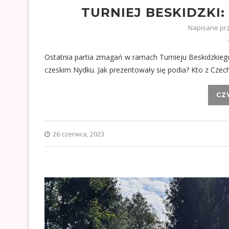
TURNIEJ BESKIDZKI
Napisane pr
Ostatnia partia zmagań w ramach Turnieju Beskidzkie
czeskim Nydku. Jak prezentowały się podia? Kto z Czech
CZ
26 czerwca, 2023