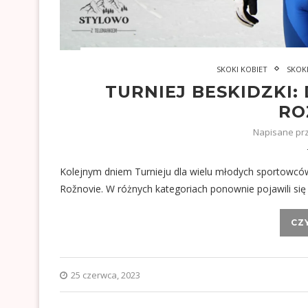
SKOKI KOBIET
SKOK
TURNIEJ BESKIDZKI
RO
Napisane pr
Kolejnym dniem Turnieju dla wielu młodych sportowców 
Rožnovie. W różnych kategoriach ponownie pojawili się
CZ
25 czerwca, 2023