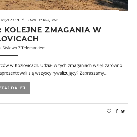
I MĘŻCZYZN
ZAWODY KRAJOWE
I: KOLEJNE ZMAGANIA W
LOVICACH
ez
Stylowo Z Telemarkiem
ców w Kozlovicach. Udział w tych zmaganiach wzięli zarówno
k zaprezentowali się wszyscy rywalizujący? Zapraszamy…
YTAJ DALEJ