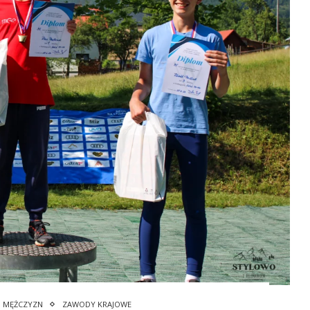
I MĘŻCZYZN
ZAWODY KRAJOWE