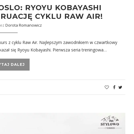
OSLO: RYOYU KOBAYASHI
RUACJĘ CYKLU RAW AIR!
zez
Dorota Romanowicz
nkurs z cyklu Raw Air. Najlepszym zawodnikiem w czwartkowy
azał się Ryoyu Kobayashi. Pierwsza seria treningowa…
YTAJ DALEJ