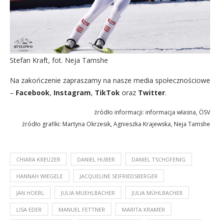
Stefan Kraft, fot. Neja Tamshe
Na zakończenie zapraszamy na nasze media społecznościowe
–
Facebook
,
Instagram
,
TikTok
oraz
Twitter
.
źródło informacji: informacja własna, ÖSV
źródło grafiki: Martyna Okrzesik, Agnieszka Krajewska, Neja Tamshe
CHIARA KREUZER
DANIEL HUBER
DANIEL TSCHOFENIG
HANNAH WIEGELE
JACQUELINE SEIFRIEDSBERGER
JAN HOERL
JULIA MUEHLBACHER
JULIA MÜHLBACHER
LISA EDER
MANUEL FETTNER
MARITA KRAMER