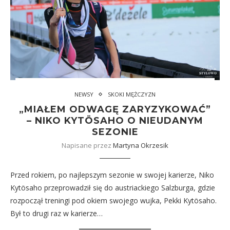
NEWSY
SKOKI MĘŻCZYZN
„MIAŁEM ODWAGĘ ZARYZYKOWAĆ”
– NIKO KYTÖSAHO O NIEUDANYM
SEZONIE
Napisane przez
Martyna Okrzesik
Przed rokiem, po najlepszym sezonie w swojej karierze, Niko
Kytösaho przeprowadził się do austriackiego Salzburga, gdzie
rozpoczął treningi pod okiem swojego wujka, Pekki Kytösaho.
Był to drugi raz w karierze…