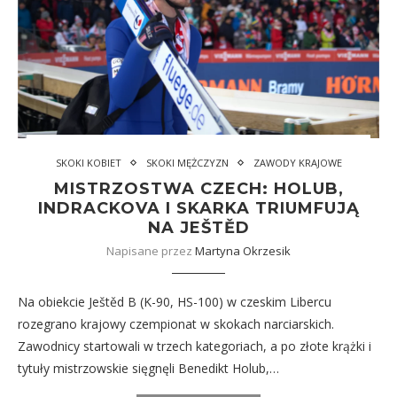
SKOKI KOBIET
SKOKI MĘŻCZYZN
ZAWODY KRAJOWE
MISTRZOSTWA CZECH: HOLUB,
INDRACKOVA I SKARKA TRIUMFUJĄ
NA JEŠTĚD
Napisane przez
Martyna Okrzesik
Na obiekcie Ještěd B (K-90, HS-100) w czeskim Libercu
rozegrano krajowy czempionat w skokach narciarskich.
Zawodnicy startowali w trzech kategoriach, a po złote krążki i
tytuły mistrzowskie sięgnęli Benedikt Holub,…