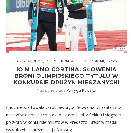
IGRZYSKA OLIMPIJSKIE
SKOKI KOBIET
SKOKI MĘŻCZYZN
IO MILANO CORTINA: SŁOWENIA
BRONI OLIMPIJSKIEGO TYTUŁU W
KONKURSIE DRUŻYN MIESZANYCH!
Napisane przez
Patrycja Pałyska
Choć nie startowała w roli faworyta, Słowenia obroniła tytuł
mistrzów olimpijskich sprzed czterech lat z Pekinu i sięgnęła
po złoto w konkursie mikstów w Predazzo. Srebrny medal
wywalczyła reprezentacja Norwegii,…