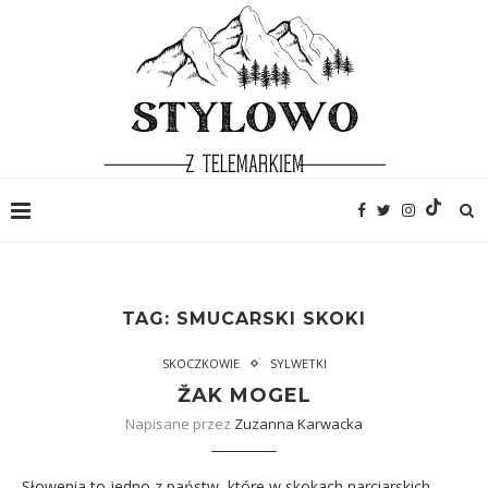
TAG:
SMUCARSKI SKOKI
SKOCZKOWIE
SYLWETKI
ŽAK MOGEL
Napisane przez
Zuzanna Karwacka
Słowenia to jedno z państw, które w skokach narciarskich