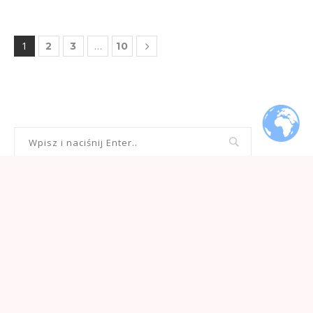
1
…
2
3
10
@2020-2021 stylowoztelemarkiem.pl • Wszelkie prawa zastrzeżone.