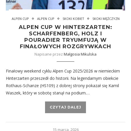
ALPEN CUP
ALPEN CUP
SKOKI KOBIET
SKOKI MĘŻCZYZN
ALPEN CUP W HINTERZARTEN:
SCHARFENBERG, HOLZ I
POURADIER TRYUMFUJĄ W
FINAŁOWYCH ROZGRYWKACH
Napisane przez
Małgosia Mikulska
Finałowy weekend cyklu Alpen Cup 2025/2026 w niemieckim
Hinterzarten przeszedł do historii. Na legendarnym obiekcie
Rothaus-Schanze (HS109) z dobrej strony pokazał się Kamil
Waszek, który w sobotę stanął na podium.…
CZYTAJ DALEJ
15 marca, 2026