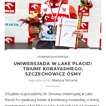
KOMBINACJA NORWESKA
UNIWERSJADA W LAKE PLACID:
TRIUMF KOBAYASHIEGO,
SZCZECHOWICZ ÓSMY
Napisane przez
Martyna Okrzesik
Oficjalnie rozpoczęliśmy 30. Zimową Uniwersjadę w Lake
Placid! Po rywalizacji kobiet w kombinacji norweskiej, o której
możecie przeczytać klikając tutaj, nadszedł czas na zmagania