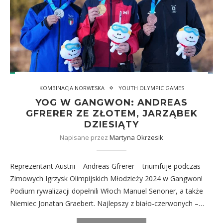
KOMBINACJA NORWESKA
YOUTH OLYMPIC GAMES
YOG W GANGWON: ANDREAS
GFRERER ZE ZŁOTEM, JARZĄBEK
DZIESIĄTY
Napisane przez
Martyna Okrzesik
Reprezentant Austrii – Andreas Gfrerer – triumfuje podczas
Zimowych Igrzysk Olimpijskich Młodzieży 2024 w Gangwon!
Podium rywalizacji dopełnili Włoch Manuel Senoner, a także
Niemiec Jonatan Graebert. Najlepszy z biało-czerwonych –…