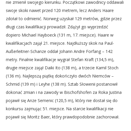
nie zmienił swojego kierunku. Początkowi zawodnicy oddawali
swoje skoki nawet przed 120 metrem, lecz Anders Haare
zdołał to odmienić. Norweg uzyskał 129 metrów, gdzie przez
długi czas kwalifikacji prowadził. Zdążył go wyprzedzić
dopiero Michael Hayboeck (131 m, 17. miejsce). Haare w
kwalifikacjach zajął 21. miejsce. Najdłuższy skok na Paul-
Außerleitner-Schanze oddał Johann Andre Forfang – 142
metry. Finalnie kwalifikacje wygrał Stefan Kraft (134,5 m),
drugie miejsce zajął Daiki Ito (138 m), a trzecie Kamil Stoch
(136 m). Najlepszą piątkę dokończyło dwóch Niemców –
Schmid (139 m) i Leyhe (138 m). Sztab Słowenii postanowił
dokonać zmian i na zawody w Bischofshofen za Roka Justina
pojawił się Anze Semenic (120,5 m), który nie dostał się do
konkursu zajmując 51. miejsce. Na starcie kwalifikacji nie
pojawił się Moritz Baer, który prawdopodobnie zachorował.