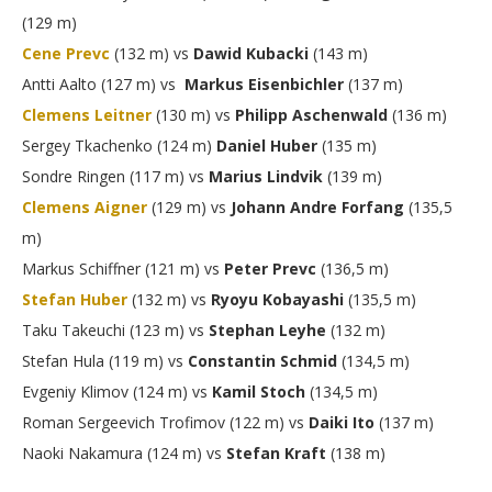
(129 m)
Cene Prevc
(132 m) vs
Dawid Kubacki
(143 m)
Antti Aalto (127 m) vs
Markus Eisenbichler
(137 m)
Clemens Leitner
(130 m) vs
Philipp Aschenwald
(136 m)
Sergey Tkachenko (124 m)
Daniel Huber
(135 m)
Sondre Ringen (117 m) vs
Marius Lindvik
(139 m)
Clemens Aigner
(129 m) vs
Johann Andre Forfang
(135,5
m)
Markus Schiffner (121 m) vs
Peter Prevc
(136,5 m)
Stefan Huber
(132 m) vs
Ryoyu Kobayashi
(135,5 m)
Taku Takeuchi (123 m) vs
Stephan Leyhe
(132 m)
Stefan Hula (119 m) vs
Constantin Schmid
(134,5 m)
Evgeniy Klimov (124 m) vs
Kamil Stoch
(134,5 m)
Roman Sergeevich Trofimov (122 m) vs
Daiki Ito
(137 m)
Naoki Nakamura (124 m) vs
Stefan Kraft
(138 m)