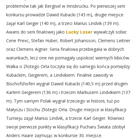
problemów tak jak Bergisel w Innsbrucku. Po pierwszej serii
konkursu prowadził Dawid Kubacki (143 m), drugie miejsce
zajął Karl Geiger (140 m), a trzeci Marius Lindvik (139 m).
Awans do serii finałowej jako
Lucky Loser
wywalczyli sobie:
Cene Prevc, Stefan Huber, Robert Johansson, Clemens Leitner
oraz Clemens Aigner. Seria finałowa przebiegała w dobrych
warunkach, lecz one nie pomagały uspokoić wiernych kibiców.
Walka o Złotego Orła toczyła się do samego końca pomiędzy
Kubackim, Geigerem, a Lindvikiem. Finalnie zawody w
Bischofshofen wygrał Dawid Kubacki (140,5 m) przed drugim
Karlem Geigerem (136 m) i trzecim Markusem Lindvikiem (137
m). Tym samym Polak wygrał trzeciego w historii, tuż po
Małyszu i Stochu Złotego Orła. Drugie miejsce w klasyfikacji
Turnieju zajął Marius Lindvik, a trzecie Karl Geiger. Również
swoje pierwsze punkty w klasyfikacji Pucharu Świata zdobył
Anders Haare zajmując w konkursie 30. miejsce.