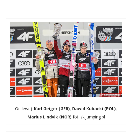
Od lewej:
Karl Geiger (GER)
,
Dawid Kubacki (POL)
,
Marius Lindvik (NOR)
fot. skijumping.pl