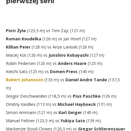
pierwszej serii
Piotr Żyła
(125,5 m) vs Timi Zajc (121 m)
Roman Koudelka
(126 m) vs Jan Hoerl (127 m)
Killian Peier
(128 m) vs Anze Lanisek (126 m)
Maciej Kot (126 m) vs
Junshiro Kobayashi
(127 m)
Robin Pedersen (120 m) vs
Anders Haare
(125 m)
Keiichi Sato (125 m) vs
Domen Prevc
(140 m)
Robert Johansson
(133 m) vs
Daniel Andre Tande
(137,5
m)
Gregor Deschwanden (118,5 m) vs
Pius Paschke
(126 m)
Dmitriy Vasilliev (113 m) vs
Michael Hayboeck
(131 m)
Simon Ammann (121 m) vs
Karl Geiger
(140 m)
Manuel Fettner (123,5 m) vs
Yukiya Sato
(139 m)
Mackenzie Boyd-Clowes (120,5 m) vs
Gregor Schlierenzauer