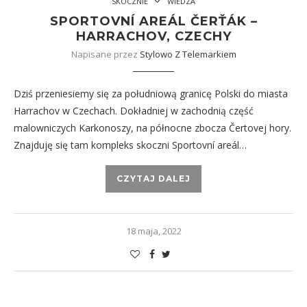
SKOCZNIE
WIEDZA
SPORTOVNÍ AREÁL ČERŤÁK –
HARRACHOV, CZECHY
Napisane przez
Stylowo Z Telemarkiem
Dziś przeniesiemy się za południową granicę Polski do miasta
Harrachov w Czechach. Dokładniej w zachodnią część
malowniczych Karkonoszy, na północne zbocza Čertovej hory.
Znajduję się tam kompleks skoczni Sportovní areál…
CZYTAJ DALEJ
18 maja, 2022