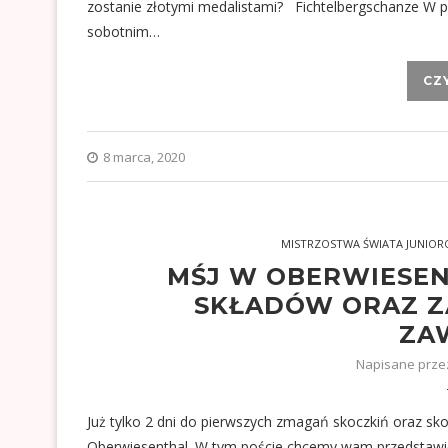
zostanie złotymi medalistami? Fichtelbergschanze W p
sobotnim…
CZ
8 marca, 2020
MISTRZOSTWA ŚWIATA JUNIO
MŚJ W OBERWIESEN
SKŁADÓW ORAZ Z
ZA
Napisane prz
Już tylko 2 dni do pierwszych zmagań skoczkiń oraz s
Oberwiesenthal. W tym poście chcemy wam przedstawi