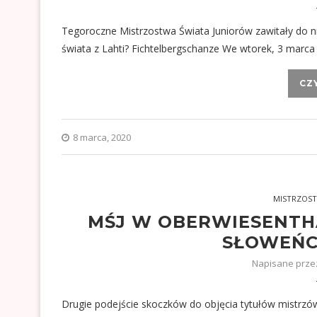
Tegoroczne Mistrzostwa Świata Juniorów zawitały do n
świata z Lahti? Fichtelbergschanze We wtorek, 3 marca
CZ
8 marca, 2020
MISTRZOST
MŚJ W OBERWIESENTHA
SŁOWEŃC
Napisane prz
Drugie podejście skoczków do objęcia tytułów mistrzó