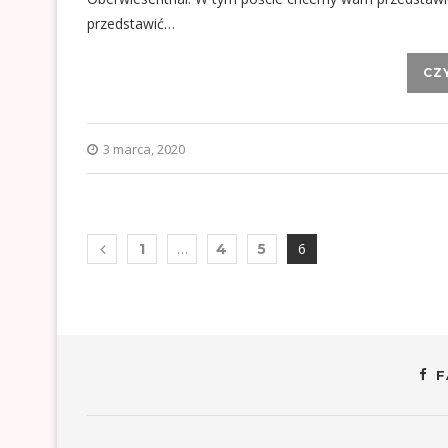
przedstawić…
CZ
3 marca, 2020
…
6
1
4
5
F