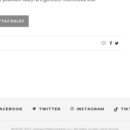
YTAJ DALEJ
ACEBOOK
TWITTER
INSTAGRAM
TIK
@2020-2021 stylowoztelemarkiem.pl • Wszelkie prawa zastrzeżone.