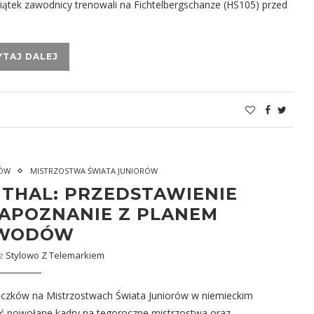
iątek zawodnicy trenowali na Fichtelbergschanze (HS105) przed
YTAJ DALEJ
RÓW
MISTRZOSTWA ŚWIATA JUNIORÓW
THAL: PRZEDSTAWIENIE
APOZNANIE Z PLANEM
WODÓW
ez
Stylowo Z Telemarkiem
koczków na Mistrzostwach Świata Juniorów w niemieckim
ć powołane kadry na tegoroczne mistrzostwa oraz