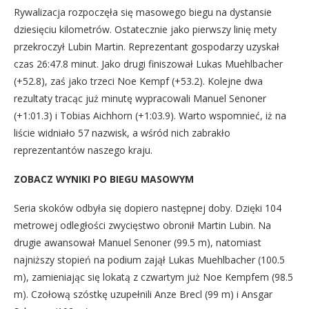
Rywalizacja rozpoczęła się masowego biegu na dystansie
dziesięciu kilometrów. Ostatecznie jako pierwszy linię mety
przekroczył Lubin Martin. Reprezentant gospodarzy uzyskał
czas 26:47.8 minut. Jako drugi finiszował Lukas Muehlbacher
(+52.8), zaś jako trzeci Noe Kempf (+53.2). Kolejne dwa
rezultaty tracąc już minutę wypracowali Manuel Senoner
(+1:01.3) i Tobias Aichhorn (+1:03.9). Warto wspomnieć, iż na
liście widniało 57 nazwisk, a wśród nich zabrakło
reprezentantów naszego kraju.
ZOBACZ WYNIKI PO BIEGU MASOWYM
Seria skoków odbyła się dopiero następnej doby. Dzięki 104
metrowej odległości zwycięstwo obronił Martin Lubin. Na
drugie awansował Manuel Senoner (99.5 m), natomiast
najniższy stopień na podium zajął Lukas Muehlbacher (100.5
m), zamieniając się lokatą z czwartym już Noe Kempfem (98.5
m). Czołową szóstkę uzupełnili Anze Brecl (99 m) i Ansgar