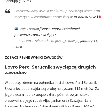
Schnupp (102 m).
Przedstawiamy wyniki konkursu pierwszego Alpen Cup
mężczyzn w kombinacji norweskiej w
#ChauxNeuve
: Nils Louna
#fisnoco
#nordiccombined
pic.twitter.com/FsVlOkJqY6
— Stylowo z Telemarkiem (@szt_redakcja)
January 11,
2026
ZOBACZ PEŁNE WYNIKI ZAWODÓW
Lovro Percl Serucnik zwycięzcą drugich
zawodów
W sobotę, liderem na półmetku został Lovro Percl Serucnik.
Słoweniec oddał najdalszą próbę na dystans 115 metrów. Za
jego plecami, po ex aequo czteroipółmetrowym skoku
plasowali się jego rodak Aljaz Janhar oraz Szwajcar Lars
Lobsiger. Najlepszą szóstkę dopełniali Jaka Pavec (104 m),