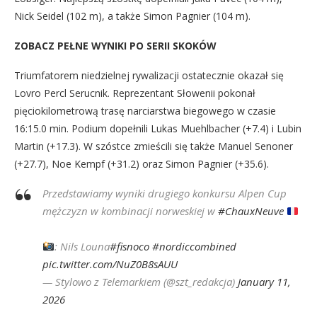
Nick Seidel (102 m), a także Simon Pagnier (104 m).
ZOBACZ PEŁNE WYNIKI PO SERII SKOKÓW
Triumfatorem niedzielnej rywalizacji ostatecznie okazał się
Lovro Percl Serucnik. Reprezentant Słowenii pokonał
pięciokilometrową trasę narciarstwa biegowego w czasie
16:15.0 min. Podium dopełnili Lukas Muehlbacher (+7.4) i Lubin
Martin (+17.3). W szóstce zmieścili się także Manuel Senoner
(+27.7), Noe Kempf (+31.2) oraz Simon Pagnier (+35.6).
Przedstawiamy wyniki drugiego konkursu Alpen Cup
mężczyzn w kombinacji norweskiej w
#ChauxNeuve
: Nils Louna
#fisnoco
#nordiccombined
pic.twitter.com/NuZ0B8sAUU
— Stylowo z Telemarkiem (@szt_redakcja)
January 11,
2026