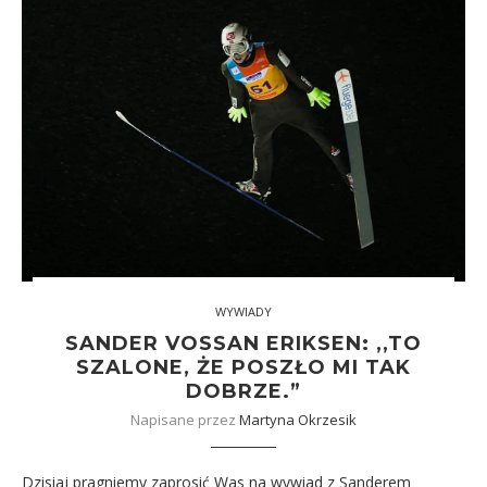
WYWIADY
SANDER VOSSAN ERIKSEN: ,,TO
SZALONE, ŻE POSZŁO MI TAK
DOBRZE.”
Napisane przez
Martyna Okrzesik
Dzisiaj pragniemy zaprosić Was na wywiad z Sanderem