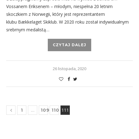
Vossanem Eriksenem – młodym, niespełna 20 letnim
skoczkiem z Norwegii, który jest reprezentantem
klubu Bækkelaget Skiklub. W 2020 roku został indywidualnym
srebrnym medalistą…
CZYTAJ DALEJ
26 listopada, 2020
…
111
1
109
110