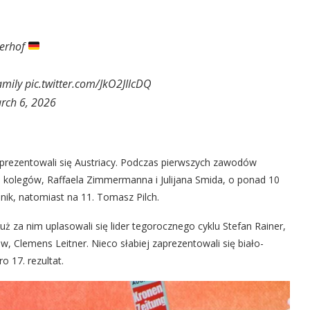
erhof
amily
pic.twitter.com/JkO2JIlcDQ
rch 6, 2026
prezentowali się Austriacy. Podczas pierwszych zawodów
 kolegów, Raffaela Zimmermanna i Julijana Smida, o ponad 10
nik, natomiast na 11. Tomasz Pilch.
Tuż za nim uplasowali się lider tegorocznego cyklu Stefan Rainer,
 Clemens Leitner. Nieco słabiej zaprezentowali się biało-
o 17. rezultat.