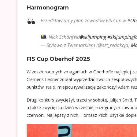
Harmonogram
Przedstawiamy plan zawodów FIS Cup w
#Ob
: Nick Schönfeld
#skijumping
#skijumpingf
— Stylowo z Telemarkiem (@szt_redakcja)
Ma
FIS Cup Oberhof 2025
W zeszłorocznych zmaganiach w Oberhofie najlepiej za
Clemens Leitner zdołał wyprzedzić swoich zespołowych
punktów. Na 9. miejscu rywalizację zakończył Adam Niż
Drugi konkurs zwyciężył, trzeci w sobotę, Julijan Smid. 
a także zwycięzca dzień wcześniej rozegranych zawodów,
czerwoni. Najlepszy z nich, Tomasz Pilch, uzyskał dopier