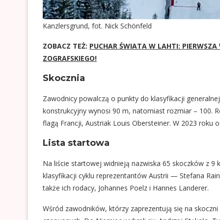
Kanzlersgrund, fot. Nick Schönfeld
ZOBACZ TEŻ:
PUCHAR ŚWIATA W LAHTI: PIERWSZA
ZOGRAFSKIEGO!
Skocznia
Zawodnicy powalczą o punkty do klasyfikacji generalne
konstrukcyjny wynosi 90 m, natomiast rozmiar – 100. Re
flagą Francji, Austriak Louis Obersteiner. W 2023 rok
Lista startowa
Na liście startowej widnieją nazwiska 65 skoczków z 9 k
klasyfikacji cyklu reprezentantów Austrii — Stefana Ra
także ich rodacy, Johannes Poelz i Hannes Landerer.
Wśród zawodników, którzy zaprezentują się na skoczni w