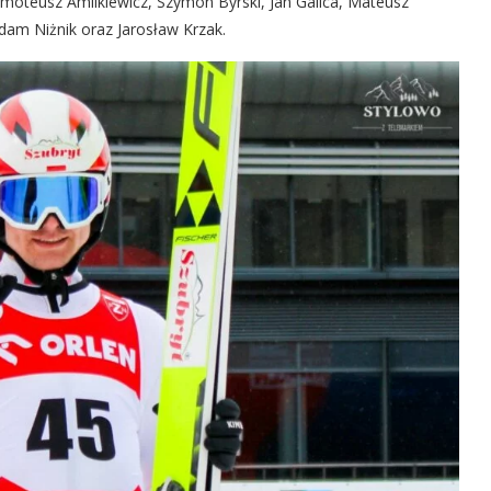
ymoteusz Amilkiewicz, Szymon Byrski, Jan Galica, Mateusz
dam Niżnik oraz Jarosław Krzak.