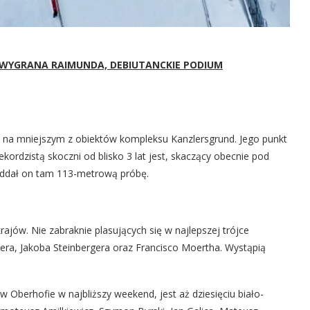
 WYGRANA RAIMUNDA, DEBIUTANCKIE PODIUM
j na mniejszym z obiektów kompleksu Kanzlersgrund. Jego punkt
kordzistą skoczni od blisko 3 lat jest, skaczący obecnie pod
u oddał on tam 113-metrową próbę.
rajów. Nie zabraknie plasujących się w najlepszej trójce
inera, Jakoba Steinbergera oraz Francisco Moertha. Wystąpią
 Oberhofie w najbliższy weekend, jest aż dziesięciu biało-