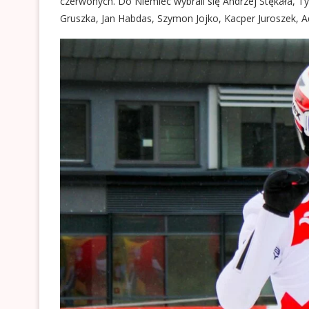
czerwonych. Do Niemiec wybrali się Andrzej Stękała, T
Gruszka, Jan Habdas, Szymon Jojko, Kacper Juroszek, A