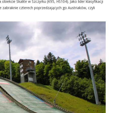
 obiekcie Skalite w Szczyrku (K95, HS104). Jako lider klasyfikacji
ie zabraknie czterech poprzedzających go Austriaków, czyli