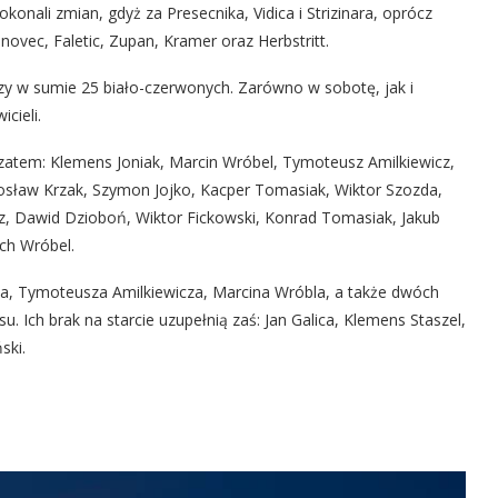
onali zmian, gdyż za Presecnika, Vidica i Strizinara, oprócz
inovec, Faletic, Zupan, Kramer oraz Herbstritt.
 w sumie 25 biało-czerwonych. Zarówno w sobotę, jak i
cieli.
 zatem: Klemens Joniak, Marcin Wróbel, Tymoteusz Amilkiewicz,
rosław Krzak, Szymon Jojko, Kacper Tomasiak, Wiktor Szozda,
z, Dawid Dzioboń, Wiktor Fickowski, Konrad Tomasiak, Jakub
ch Wróbel.
aka, Tymoteusza Amilkiewicza, Marcina Wróbla, a także dwóch
 Ich brak na starcie uzupełnią zaś: Jan Galica, Klemens Staszel,
ski.