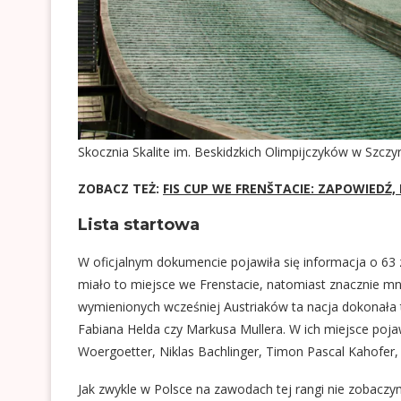
Skocznia Skalite im. Beskidzkich Olimpijczyków w Szczyr
ZOBACZ TEŻ:
FIS CUP WE FRENŠTACIE: ZAPOWIED
Lista startowa
W oficjalnym dokumencie pojawiła się informacja o 63 
miało to miejsce we Frenstacie, natomiast znacznie mni
wymienionych wcześniej Austriaków ta nacja dokonała 
Fabiana Helda czy Markusa Mullera. W ich miejsce poja
Woergoetter, Niklas Bachlinger, Timon Pascal Kahofer, 
Jak zwykle w Polsce na zawodach tej rangi nie zobaczy