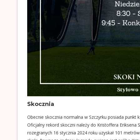
Skocznia
Obecnie skocznia normalna w Szczyrku posiada punkt k
Oficjalny rekord skoczni należy do Kristoffera Eriksena
rozegranych 16 stycznia 2024 roku uzyskał 101 metrów