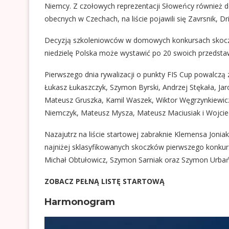
Niemcy. Z czołowych reprezentacji Słoweńcy również dok
obecnych w Czechach, na liście pojawili się Zavrsnik, Dr
Decyzją szkoleniowców w domowych konkursach skoczy
niedzielę Polska może wystawić po 20 swoich przedstawi
Pierwszego dnia rywalizacji o punkty FIS Cup powalczą
Łukasz Łukaszczyk, Szymon Byrski, Andrzej Stękała, Ja
Mateusz Gruszka, Kamil Waszek, Wiktor Węgrzynkiewic
Niemczyk, Mateusz Mysza, Mateusz Maciusiak i Wojcie
Nazajutrz na liście startowej zabraknie Klemensa Joni
najniżej sklasyfikowanych skoczków pierwszego konkursu.
Michał Obtułowicz, Szymon Sarniak oraz Szymon Urbań
ZOBACZ PEŁNĄ LISTĘ STARTOWĄ
Harmonogram