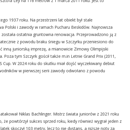
sztofa Leji na 116 metrów z 1 marca 2011 roku. Jest to
ego 1937 roku. Na przestrzeni lat obiekt był stale
twa Polski i zawody w ramach Pucharu Beskidów. Najnowsza
na została ostatnia gruntowna renowacja. Przeprowadzono ją z
tatecznie z powodu braku śniegu w Szczyrku przeniesiono do
 inną juniorską imprezę, a mianowicie Zimowy Olimpijski
. Poza tym Szczyrk gościł także m.in Letnie Grand Prix (2011,
FIS Cup. W 2024 roku do skutku miał dojść wyczekiwany debiut
zawodników w pierwszej serii zawody odwołano z powodu
atakował Niklas Bachlinger. Mistrz świata juniorów z 2021 roku
, że powtórzył sukces sprzed roku, kiedy również wygrał jeden z
atek skoczył 103 metry, lecz to nie dystans, a niższe noty za