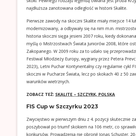
skoki. Pewnego rodzaju legendą owiana jest próba Krzy
najdłuższa zanotowana odległość w historii Skalite.
Pierwsze zawody na skoczni Skalite miały miejsce 14 lut
modernizowany, a odbywały się na nim m.in. mistrzos
historia skoczni sięga jesieni 2007 roku, kiedy dokona
myślą o Mistrzostwach Świata Juniorów 2008, które os
Zakopanego. W 2009 roku za to udało się przeprowadzić
Festiwal Młodzieży Europy, wygrany przez Petera Prevca
2023), Letni Puchar Kontynentalny czy regularnie cykl 
skoczni w Pucharze Świata, lecz po skokach 40 z 50 
warunków wietrznych.
ZOBACZ TEŻ:
SKALITE – SZCZYRK, POLSKA
FIS Cup w Szczyrku 2023
Zwycięstwo w pierwszym dniu z 4. pozycji skutecznie za
poszybował po triumf skokiem na 106 metr, co sprawiło
konkursów. Prowadzenia nie obronił Jonas Schuster. 20-l