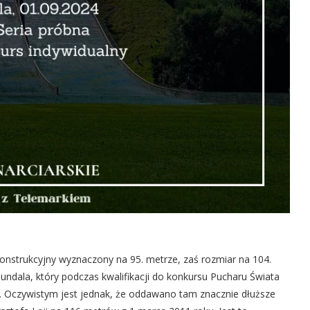
onstrukcyjny wyznaczony na 95. metrze, zaś rozmiar na 104.
 Sundala, który podczas kwalifikacji do konkursu Pucharu Świata
. Oczywistym jest jednak, że oddawano tam znacznie dłuższe