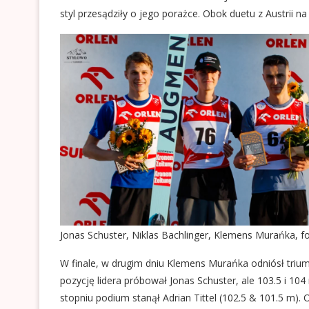
styl przesądziły o jego porażce. Obok duetu z Austrii
Jonas Schuster, Niklas Bachlinger, Klemens Murańka, fo
W finale, w drugim dniu Klemens Murańka odniósł triu
pozycję lidera próbował Jonas Schuster, ale 103.5 i 104
stopniu podium stanął Adrian Tittel (102.5 & 101.5 m). 