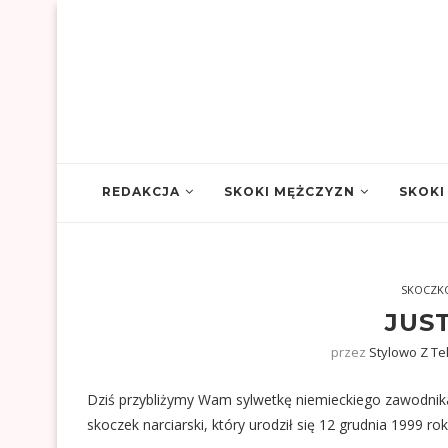
REDAKCJA
SKOKI MĘŻCZYZN
SKOKI
SKOCZK
JUST
przez
Stylowo Z T
Dziś przybliżymy Wam sylwetkę niemieckiego zawodnika,
skoczek narciarski, który urodził się 12 grudnia 1999 