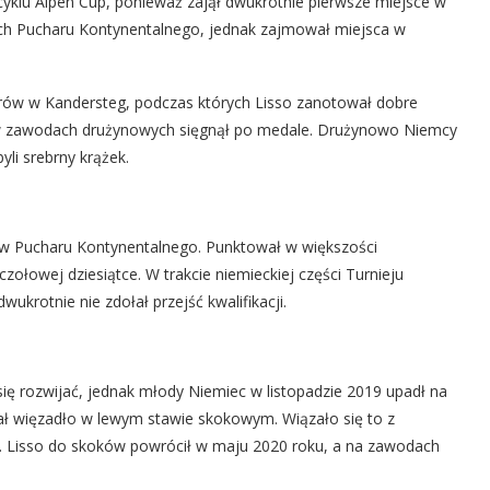
cyklu Alpen Cup, ponieważ zajął dwukrotnie pierwsze miejsce w
sach Pucharu Kontynentalnego, jednak zajmował miejsca w
orów w Kandersteg, podczas których Lisso zanotował dobre
ak w zawodach drużynowych sięgnął po medale. Drużynowo Niemcy
li srebrny krążek.
w Pucharu Kontynentalnego. Punktował w większości
ołowej dziesiątce. W trakcie niemieckiej części Turnieju
ukrotnie nie zdołał przejść kwalifikacji.
się rozwijać, jednak młody Niemiec w listopadzie 2019 upadł na
wał więzadło w lewym stawie skokowym. Wiązało się to z
i. Lisso do skoków powrócił w maju 2020 roku, a na zawodach