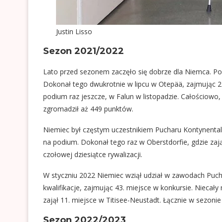
Justin Lisso
Sezon 2021/2022
Lato przed sezonem zaczęło się dobrze dla Niemca. P
Dokonał tego dwukrotnie w lipcu w Otepää, zajmując 2 
podium raz jeszcze, w Falun w listopadzie. Całościowo,
zgromadził aż 449 punktów.
Niemiec był częstym uczestnikiem Pucharu Kontynentaln
na podium. Dokonał tego raz w Oberstdorfie, gdzie zają
czołowej dziesiątce rywalizacji.
W styczniu 2022 Niemiec wziął udział w zawodach Puch
kwalifikacje, zajmując 43. miejsce w konkursie. Niecał
zajął 11. miejsce w Titisee-Neustadt. Łącznie w sezoni
Sezon 2022/2023