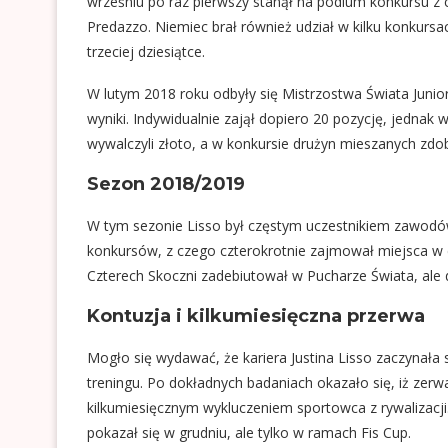
wrześniu po raz pierwszy stanął na podium konkursu z 
Predazzo. Niemiec brał również udział w kilku konkur
trzeciej dziesiątce.
W lutym 2018 roku odbyły się Mistrzostwa Świata Juni
wyniki. Indywidualnie zajął dopiero 20 pozycję, jedn
wywalczyli złoto, a w konkursie drużyn mieszanych zdoby
Sezon 2018/2019
W tym sezonie Lisso był częstym uczestnikiem zawodó
konkursów, z czego czterokrotnie zajmował miejsca w cz
Czterech Skoczni zadebiutował w Pucharze Świata, ale dw
Kontuzja i kilkumiesięczna przerwa
Mogło się wydawać, że kariera Justina Lisso zaczynała 
treningu. Po dokładnych badaniach okazało się, iż zer
kilkumiesięcznym wykluczeniem sportowca z rywalizacj
pokazał się w grudniu, ale tylko w ramach Fis Cup.