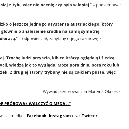
iaj z tyłu, więc nie ocenię czy było w lepiej.
” – podsumował
ziło o jeszcze jednego asystenta austriackiego, który
 głównie o znalezienie środka na samą symetrię.
ółpracą.
” – odpowiedział, zapytany o jego rozmowę z
aj. Trochę ludzi przyszło, kibice którzy oglądają i śledzą
ycji, wiedzą jak to wygląda. Może pora dnia, pora roku lub
ek. Z drugiej strony trybuny nie są całkiem puste, więc
Wywiad przeprowadziła Martyna Okrzesik
BĘDĘ PRÓBOWAŁ WALCZYĆ O MEDAL.”
social media –
Facebook
,
Instagram
oraz
Twitter
.