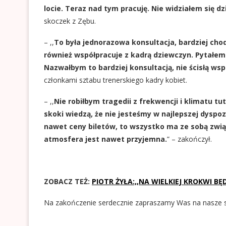
locie. Teraz nad tym pracuję. Nie widziałem się dzis
skoczek z Zębu.
– ,,
To była jednorazowa konsultacja, bardziej chod
również współpracuje z kadrą dziewczyn. Pytałem
Nazwałbym to bardziej konsultacją, nie ścisłą wsp
członkami sztabu trenerskiego kadry kobiet.
– ,,
Nie robiłbym tragedii z frekwencji i klimatu tut
skoki wiedzą, że nie jesteśmy w najlepszej dyspoz
nawet ceny biletów, to wszystko ma ze sobą związ
atmosfera jest nawet przyjemna.
” – zakończył.
ZOBACZ TEŻ:
PIOTR ŻYŁA:,,NA WIELKIEJ KROKWI 
Na zakończenie serdecznie zapraszamy Was na nasze 