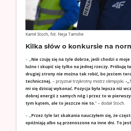
Kamil Stoch, fot. Neja Tamshe
Kilka słów o konkursie na nor
– ,,
Nie czuję się na tyle dobrze, jeśli chodzi o m
luźno i skupić się tylko na jednej rzeczy. Próbuję ł
drugiej strony nie można tak robić, bo jestem tera
technicznej.
–
przyznał trzykrotny mistrz olimpijski.
-,,
mi się dzisiaj wykonać. Pozycja była lepsza niż wc
dobrej energii z samych nóg i przez to w pierwszy
tym kątem, ale to jeszcze nie to.
” – dodał Stoch.
– ,,
Przez tyle lat skakania nauczyłem się, że częst
opóźniają albo są przenoszone na inne dni. To jes