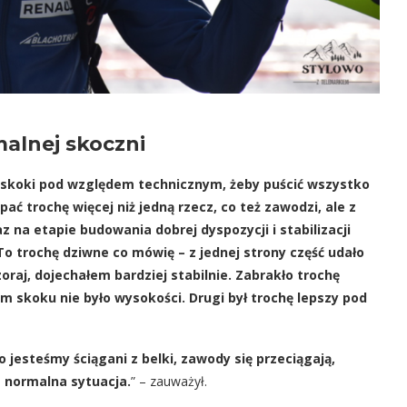
malnej skoczni
oje skoki pod względem technicznym, żeby puścić wszystko
apać trochę więcej niż jedną rzecz, co też zawodzi, ale z
z na etapie budowania dobrej dyspozycji i stabilizacji
To trochę dziwne co mówię – z jednej strony część udało
zoraj, dojechałem bardziej stabilnie. Zabrakło trochę
m skoku nie było wysokości. Drugi był trochę lepszy pod
o jesteśmy ściągani z belki, zawody się przeciągają,
t normalna sytuacja.
” – zauważył.