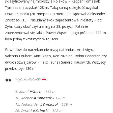
sklasyfikowany najmłodszy z Polaków – Kacper Tomasiak.
Tym razem uzyskał 128 m. Taką samą odległość uzyskał
Dawid Kubacki (26. miejsce), a metr dalej lądował Aleksander
Zniszczoł (15.). Nieudany skok zaprezentował niestety Piotr
Żyła, który ukończył trening na 38. pozycji. Fatalnie
zaprezentował się także Paweł Wąsek – jego próba na 111 m
była jedną z krótszych w tej serii.
Powodów do narzekań nie mają natomiast Artti Aigro,
Valentin Foubert, Antti Aalto, Ren Nikaido, Robin Pedersen czy
dwóch Szwajcarów – Felix Trunz i Sandro Hauswirth. Wszyscy
przekroczyli 130 m.
Wyniki Polaków
:
5. Kamil
#Stoch
– 133 m
10. Kacper
#Tomasiak
– 128 m
15. Aleksander
#Zniszczoł
– 129 m
26. Dawid
#Kubacki
– 128 m