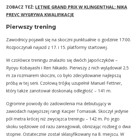
ZOBACZ TEŻ:
LETNIE GRAND PRIX W KLINGENTHAL: NIKA
PREVC WYGRYWA KWALIFIKACJE
Pierwszy trening
Zawodnicy pojawili się na skoczni punktualnie o godzinie 17:00.
Rozpoczynali najazd z 17. i 15. platformy startowej.
W czołówce treningu znalazło się dwóch Japończyków –
Ryoyu Kobayashi i Ren Nikaido. Pierwszy z nich wylądował 2.5
m za rozmiarem skoczni, co było zdecydowanie najlepszą
próbą w tej serii. Czołową trójkę uzupełnił Manuel Fettner,
który także zanotował doskonałą odległość – 141 m.
Ogromne powody do zadowolenia ma debiutujący w
zawodach najwyższej rangi Kacper Tomasiak. Skoczył jedynie
pół metra krócej niż zwycięzca treningu – 142 m. Po jego
skoku sędziowie od razu zareagowali, obniżając rozbieg o dwa
stopnie. Ostatecznie został sklasyfikowany na 8. miejscu. W