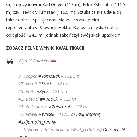
się między innymi Karl Geiger (113 m), Niko Kytosaho (111.5
m) czy Fredrik Villumstad (115.5 m). Sztuka ta nie udała się
także dobrze spisującemu się w sezonie letnim
reprezentantowi Słowacji. Hektor Kapustik uzyskał dobrą
odległość 124.5 m, jednak zakończył swój skok upadkiem.
ZOBACZ PEŁNE WYNIKI KWALIFIKACJI
Wyniki Polaków
:
9. Kacper
#Tomasiak
– 132.5 m
27. Kamil
#Stoch
– 121 m
33. Piotr
#Żyła
– 121.5 m
42. Dawid
#Kubacki
– 123 m
43. Aleksander
#Zniszczoł
– 122 m
47. Paweł
#Wąsek
– 117.5 m
#skijumping
#skijumpingfamily
— Stylowo z Telemarkiem (@szt_redakcja)
October 24,
2025