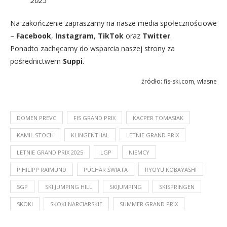
Na zakończenie zapraszamy na nasze media społecznościowe
–
Facebook
,
Instagram
,
TikTok
oraz
Twitter
.
Ponadto zachęcamy do wsparcia naszej strony za
pośrednictwem
Suppi
.
źródło: fis-ski.com, własne
DOMEN PREVC
FIS GRAND PRIX
KACPER TOMASIAK
KAMIL STOCH
KLINGENTHAL
LETNIE GRAND PRIX
LETNIE GRAND PRIX 2025
LGP
NIEMCY
PIHILIPP RAIMUND
PUCHAR ŚWIATA
RYOYU KOBAYASHI
SGP
SKI JUMPING HILL
SKIJUMPING
SKISPRINGEN
SKOKI
SKOKI NARCIARSKIE
SUMMER GRAND PRIX