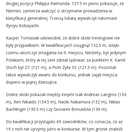
drugiej pozycji Philippa Raimunda. 137.5 m jasno pokazuje, że
Niemiec zamierza walczyć o utrzymanie prowadzenia w
klasyfikacji generalnej. Trzecią lokatę wywalczył natomiast
Ryoyu Kobayashi.
Kacper Tomasiak udowodnił, że dobre skoki treningowe nie
były przypadkiem. W kwalifikacjach osiągnął 132.5 m, dzięki
czemu ukończył zmagania na 9. miejscu. Niestety, był jedynym
Polakiem, który w tej serii zdołał lądować za punktem K. Kamil
Stoch był 27. (121 m), a Piotr Żyła 33. (121.5 m). Pozostali
także wywalczyli awans do konkursu, jednak zajęli miejsca
dopiero w piątej dziesiątce.
Dobre skoki pokazali między innymi Isak Andreas Langmo (134
m), Ren Nikaido (134.5 m), Naoki Nakamura (132 m), Niklas
Bachlinger (130.5 m) czy Giovanni Bresadola (130 m).
Do kwalifikacji przystąpiło 69 zawodników, co oznacza, że aż
19 z nich nie ujrzymy jutro w konkursie. W tym gronie znaleźli