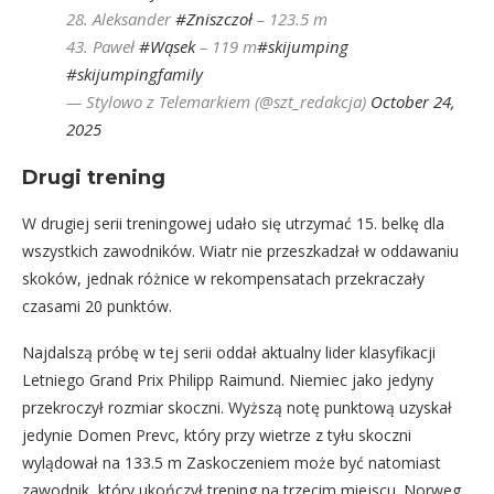
28. Aleksander
#Zniszczoł
– 123.5 m
43. Paweł
#Wąsek
– 119 m
#skijumping
#skijumpingfamily
— Stylowo z Telemarkiem (@szt_redakcja)
October 24,
2025
Drugi trening
W drugiej serii treningowej udało się utrzymać 15. belkę dla
wszystkich zawodników. Wiatr nie przeszkadzał w oddawaniu
skoków, jednak różnice w rekompensatach przekraczały
czasami 20 punktów.
Najdalszą próbę w tej serii oddał aktualny lider klasyfikacji
Letniego Grand Prix Philipp Raimund. Niemiec jako jedyny
przekroczył rozmiar skoczni. Wyższą notę punktową uzyskał
jedynie Domen Prevc, który przy wietrze z tyłu skoczni
wylądował na 133.5 m Zaskoczeniem może być natomiast
zawodnik, który ukończył trening na trzecim miejscu. Norweg