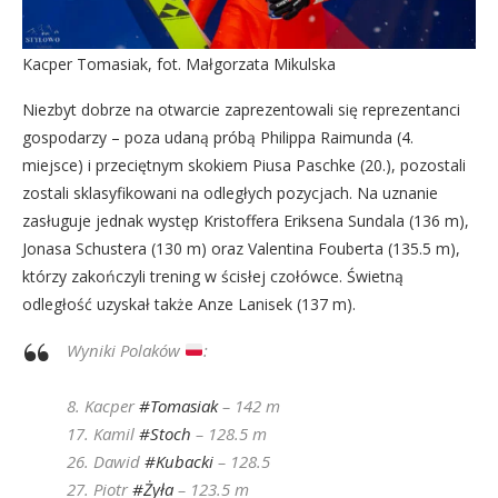
Kacper Tomasiak, fot. Małgorzata Mikulska
Niezbyt dobrze na otwarcie zaprezentowali się reprezentanci
gospodarzy – poza udaną próbą Philippa Raimunda (4.
miejsce) i przeciętnym skokiem Piusa Paschke (20.), pozostali
zostali sklasyfikowani na odległych pozycjach. Na uznanie
zasługuje jednak występ Kristoffera Eriksena Sundala (136 m),
Jonasa Schustera (130 m) oraz Valentina Fouberta (135.5 m),
którzy zakończyli trening w ścisłej czołówce. Świetną
odległość uzyskał także Anze Lanisek (137 m).
Wyniki Polaków
:
8. Kacper
#Tomasiak
– 142 m
17. Kamil
#Stoch
– 128.5 m
26. Dawid
#Kubacki
– 128.5
27. Piotr
#Żyła
– 123.5 m