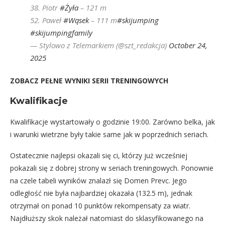
38. Piotr
#Żyła
– 121 m
52. Paweł
#Wąsek
– 111 m
#skijumping
#skijumpingfamily
— Stylowo z Telemarkiem (@szt_redakcja)
October 24,
2025
ZOBACZ PEŁNE WYNIKI SERII TRENINGOWYCH
Kwalifikacje
Kwalifikacje wystartowały o godzinie 19:00. Zarówno belka, jak
i warunki wietrzne były takie same jak w poprzednich seriach.
Ostatecznie najlepsi okazali się ci, którzy już wcześniej
pokazali się z dobrej strony w seriach treningowych. Ponownie
na czele tabeli wyników znalazł się Domen Prevc. Jego
odległość nie była najbardziej okazała (132.5 m), jednak
otrzymał on ponad 10 punktów rekompensaty za wiatr.
Najdłuższy skok należał natomiast do sklasyfikowanego na