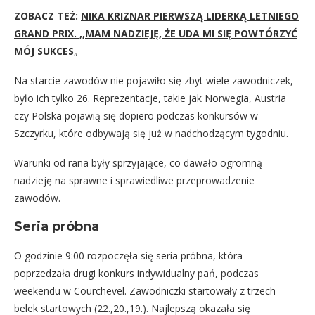
ZOBACZ TEŻ:
NIKA KRIZNAR PIERWSZĄ LIDERKĄ LETNIEGO
GRAND PRIX. ,,MAM NADZIEJĘ, ŻE UDA MI SIĘ POWTÓRZYĆ
MÓJ SUKCES
„
Na starcie zawodów nie pojawiło się zbyt wiele zawodniczek,
było ich tylko 26. Reprezentacje, takie jak Norwegia, Austria
czy Polska pojawią się dopiero podczas konkursów w
Szczyrku, które odbywają się już w nadchodzącym tygodniu.
Warunki od rana były sprzyjające, co dawało ogromną
nadzieję na sprawne i sprawiedliwe przeprowadzenie
zawodów.
Seria próbna
O godzinie 9:00 rozpoczęła się seria próbna, która
poprzedzała drugi konkurs indywidualny pań, podczas
weekendu w Courchevel. Zawodniczki startowały z trzech
belek startowych (22.,20.,19.). Najlepszą okazała się