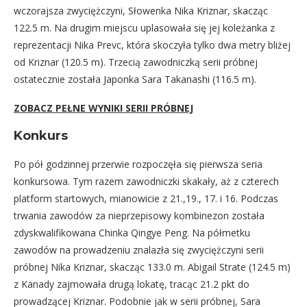
wczorajsza zwyciężczyni, Słowenka Nika Kriznar, skacząc
122.5 m. Na drugim miejscu uplasowała się jej koleżanka z
reprezentacji Nika Prevc, która skoczyła tylko dwa metry bliżej
od Kriznar (120.5 m). Trzecią zawodniczką serii próbnej
ostatecznie została Japonka Sara Takanashi (116.5 m).
ZOBACZ PEŁNE WYNIKI SERII PRÓBNEJ
Konkurs
Po pół godzinnej przerwie rozpoczęła się pierwsza seria
konkursowa. Tym razem zawodniczki skakały, aż z czterech
platform startowych, mianowicie z 21.,19., 17. i 16. Podczas
trwania zawodów za nieprzepisowy kombinezon została
zdyskwalifikowana Chinka Qingye Peng. Na półmetku
zawodów na prowadzeniu znalazła się zwyciężczyni serii
próbnej Nika Kriznar, skacząc 133.0 m. Abigail Strate (124.5 m)
z Kanady zajmowała drugą lokatę, tracąc 21.2 pkt do
prowadzącej Kriznar. Podobnie jak w serii próbnej, Sara