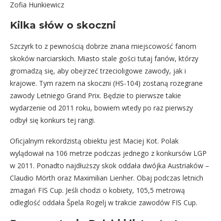
Zofia Hunkiewicz
Kilka słów o skoczni
Szczyrk to z pewnością dobrze znana miejscowość fanom
skoków narciarskich. Miasto stale gości tutaj fanów, którzy
gromadzą się, aby obejrzeć trzecioligowe zawody, jak i
krajowe. Tym razem na skoczni (HS-104) zostaną rozegrane
zawody Letniego Grand Prix. Będzie to pierwsze takie
wydarzenie od 2011 roku, bowiem wtedy po raz pierwszy
odbył się konkurs tej rangi.
Oficjalnym rekordzistą obiektu jest Maciej Kot. Polak
wylądował na 106 metrze podczas jednego z konkursów LGP
w 2011. Ponadto najdłuższy skok oddała dwójka Austriaków –
Claudio Mörth oraz Maximilian Lienher. Obaj podczas letnich
zmagań FIS Cup. Jeśli chodzi o kobiety, 105,5 metrową
odleglość oddała Špela Rogelj w trakcie zawodów FIS Cup.