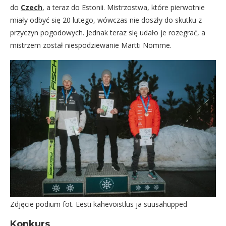
do
Czech
, a teraz do Estonii. Mistrzostwa, które pierwotnie
miały odbyć się 20 lutego, wówczas nie doszły do skutku z
przyczyn pogodowych. Jednak teraz się udało je rozegrać, a
mistrzem został niespodziewanie Martti Nomme.
Zdjęcie podium fot. Eesti kahevõistlus ja suusahüpped
Konkurs