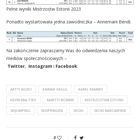
Pełne wyniki Mistrzostw Estonii 2023
Ponadto wystartowała jedna zawodniczka – Annemarii Bendi.
Na zakończenie zapraszamy Was do odwiedzenia naszych
mediów społecznościowych –
Twitter
,
Instagram
i
Facebook
.
ARTTI AIGRO
KAIMAR VAGUL
KAREL RAMMO
KEVIN MALTSEV
MARTTI NOMME
MISTRZOSTWA ESTONII
SKIJUMPING
SKISPRINGEN
SKOKI
SKOKI NARCIARSKIE
3