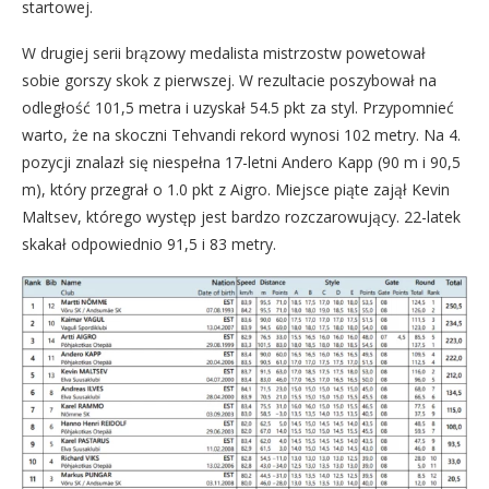
startowej.
W drugiej serii brązowy medalista mistrzostw powetował
sobie gorszy skok z pierwszej. W rezultacie poszybował na
odległość 101,5 metra i uzyskał 54.5 pkt za styl. Przypomnieć
warto, że na skoczni Tehvandi rekord wynosi 102 metry. Na 4.
pozycji znalazł się niespełna 17-letni Andero Kapp (90 m i 90,5
m), który przegrał o 1.0 pkt z Aigro. Miejsce piąte zajął Kevin
Maltsev, którego występ jest bardzo rozczarowujący. 22-latek
skakał odpowiednio 91,5 i 83 metry.