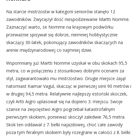
Na starcie mistrzostw w kategorii seniorów stanęło 12
zawodników. Zwyciężył dość niespodziewanie Martti Nomme.
Zaznaczyć warto, że Nomme na krajowym podwórku
przeważnie spisywał się dobrze, niemniej hobbystycznie
skaczący 30-latek, pokonujący zawodników skaczących na
arenie międzynarodowej co najmniej dziwi.
Wspomniany już Martti Nomme uzyskał w obu skokach 95,5
metra, co w połączeniu z stosunkowo dobrymi ocenami za
styl, zagwarantowało mu mistrzostwo. Drugie miejsce zajął
natomiast Kaimar Vagul, skacząc w pierwszej serii 90 metrów i
w drugiej 94,5 metra. Relatywnie najlepszy estoński skoczek,
czyli Artti Aigro uplasował się na dopiero 3. miejscu. Swoje
szanse na zwycięstwo Aigro pogrzebał katastrofalnym
pierwszym skokiem, ponieważ skoczył zaledwie 76,5 metra.
Skok ten oddawał z 7. belki najazdowej, choć całe zawody
poza tym feralnym skokiem były rozegrane w całości z 8. belki