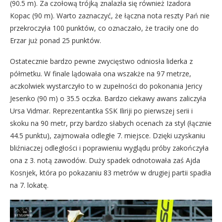
(90.5 m). Za czołową trójką znalazła się również Izadora
Kopac (90 m). Warto zaznaczyć, że łączna nota reszty Pań nie
przekroczyła 100 punktów, co oznaczało, że traciły one do
Erzar już ponad 25 punktów.
Ostatecznie bardzo pewne zwycięstwo odniosła liderka z
półmetku. W finale lądowała ona wszakże na 97 metrze,
aczkolwiek wystarczyło to w zupełności do pokonania Jericy
Jesenko (90 m) o 35.5 oczka. Bardzo ciekawy awans zaliczyła
Ursa Vidmar. Reprezentantka SSK Iliriji po pierwszej serii i
skoku na 90 metr, przy bardzo słabych ocenach za styl (łącznie
44.5 punktu), zajmowała odległe 7. miejsce. Dzięki uzyskaniu
bliźniaczej odległości i poprawieniu wyglądu próby zakończyła
ona z 3. notą zawodów. Duży spadek odnotowała zaś Ajda
Kosnjek, która po pokazaniu 83 metrów w drugiej partii spadła
na 7. lokatę.