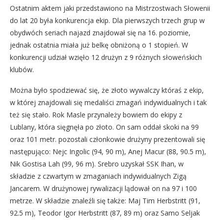
Ostatnim aktem jaki przedstawiono na Mistrzostwach Słowenii
do lat 20 była konkurencja ekip. Dla pierwszych trzech grup w
obydwóch seriach najazd znajdował się na 16. poziomie,
jednak ostatnia miała już belkę obniżoną o 1 stopień. W
konkurencji udział wzięło 12 drużyn z 9 różnych słoweńskich
klubów.
Można było spodziewać się, że złoto wywalczy któraś z ekip,
w której znajdowali się medaliści zmagań indywidualnych i tak
też się stało. Rok Masle przynależy bowiem do ekipy z
Lublany, która sięgnęła po złoto. On sam oddał skoki na 99
oraz 101 metr. pozostali członkowie drużyny prezentowali się
następująco: Nejc Ingolic (94, 90 m), Anej Macur (88, 90.5 m),
Nik Gostisa Lah (99, 96 m). Srebro uzyskał SSK Ihan, w
składzie z czwartym w zmaganiach indywidualnych Zigą
Jancarem. W drużynowej rywalizacji lądował on na 97 i 100
metrze. W składzie znaleźli się także: Maj Tim Herbstritt (91,
92.5 m), Teodor Igor Herbstritt (87, 89 m) oraz Samo Seljak