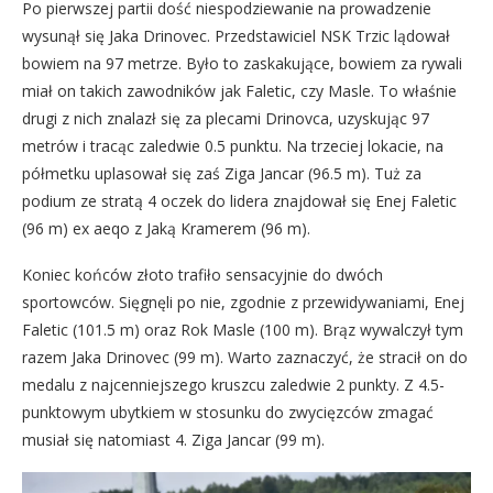
Po pierwszej partii dość niespodziewanie na prowadzenie
wysunął się Jaka Drinovec. Przedstawiciel NSK Trzic lądował
bowiem na 97 metrze. Było to zaskakujące, bowiem za rywali
miał on takich zawodników jak Faletic, czy Masle. To właśnie
drugi z nich znalazł się za plecami Drinovca, uzyskując 97
metrów i tracąc zaledwie 0.5 punktu. Na trzeciej lokacie, na
półmetku uplasował się zaś Ziga Jancar (96.5 m). Tuż za
podium ze stratą 4 oczek do lidera znajdował się Enej Faletic
(96 m) ex aeqo z Jaką Kramerem (96 m).
Koniec końców złoto trafiło sensacyjnie do dwóch
sportowców. Sięgnęli po nie, zgodnie z przewidywaniami, Enej
Faletic (101.5 m) oraz Rok Masle (100 m). Brąz wywalczył tym
razem Jaka Drinovec (99 m). Warto zaznaczyć, że stracił on do
medalu z najcenniejszego kruszcu zaledwie 2 punkty. Z 4.5-
punktowym ubytkiem w stosunku do zwycięzców zmagać
musiał się natomiast 4. Ziga Jancar (99 m).