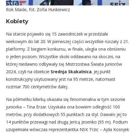
Rok Masle, fot. Zofia Hunkiewicz
Kobiety
Na starcie pojawiło się 15 zawodniczek w przedziale
wiekowym do lat 20. W pierwszej części wszystkie ruszały z 21.
platformy. Z biegiem konkursu, w finale, uległa ona obniżeniu
o jeden poziom. Wszystkie skoki oddawano na skoczni, na
której niedawno odbywały się Mistrzostwa Świata Juniorów
2024, czyli na obiekcie
Srednja Skakalnica
. Jej punkt
konstrukcyjny usytuowany jest na 95 metrze, natomiast
rozmiar 700 centymetrów dalej.
Na półmetku liderką okazała się fenomenalna w tym sezonie
juniorka – Tina Erzar. Uzyskała ona bowiem odległość 100
metrów, przy dodatkowych 55 punktach za styl. Dawało jej to
14 punktów przewagi nad drugą Jericą Jesenko (95 m). Podium
uzupełniała wówczas reprezentantka NSK Trzic – Ajda Kosnjek