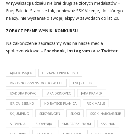
W rywalizacji udziału nie brał drugi ze złotych medalistów –
Enej Faletic. Stało się tak, ponieważ SSK Velenje, do którego
należy, nie wystawiało swojej ekipy w zawodach do lat 20.
ZOBACZ PEŁNE WYNIKI KONKURSU
Na zakończenie zapraszamy Was na nasze media
społecznościowe –
Facebook
,
Instagram
oraz
Twitter
.
AJDA KOSNJEK
DRZAVNO PRVENSTVO
DRZAVNO PRVENSTVO DO 20 LET
ENEJ FALETIC
IZADORA KOPAC
JAKA DRINOVEC
JAKA KRAMER
JERICA JESENKO
ND RATECE-PLANICA
ROK MASLE
SKIJUMPING
SKISPRINGEN
SKOKI
SKOKI NARCIARSKIE
SLOVENIA
SLOVENIJA
SMUCARSKI SKOKI
SSK IHAN
SSK ILIRIJA
TAJ EKART
TINA ERZAR
URSA VIDMAR