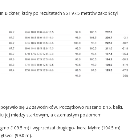
n Bickner, który po rezultatach 95 i 97.5 metrów zakończył
pojawiło się 22 zawodników. Początkowo ruszano z 15. belki,
iu jej między startowym, a czternastym poziomem.
angmo (109.5 m) i wyprzedzał drugiego- Ivera Myhre (104.5 m).
gtsvoll (99.0 m).