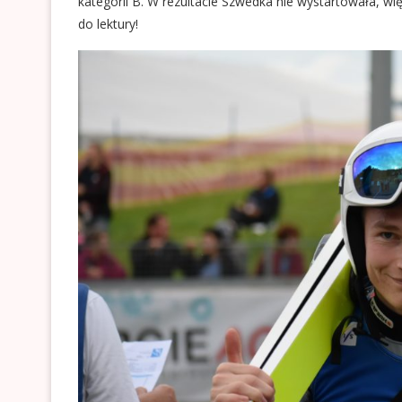
kategorii B. W rezultacie Szwedka nie wystartowała, w
do lektury!