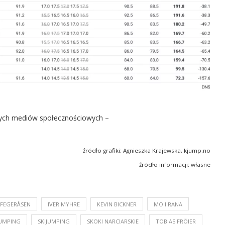
ych mediów społecznościowych –
źródło grafiki: Agnieszka Krajewska, kjump.no
źródło informacji: własne
FEGERÅSEN
IVER MYHRE
KEVIN BICKNER
MO I RANA
JUMPING
SKIJUMPING
SKOKI NARCIARSKIE
TOBIAS FRÖIER