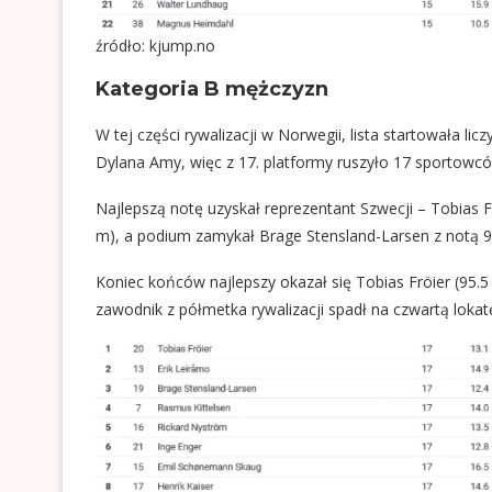
źródło: kjump.no
Kategoria B mężczyzn
W tej części rywalizacji w Norwegii, lista startowała li
Dylana Amy, więc z 17. platformy ruszyło 17 sportowc
Najlepszą notę uzyskał reprezentant Szwecji – Tobias F
m), a podium zamykał Brage Stensland-Larsen z notą 99.
Koniec końców najlepszy okazał się Tobias Fröier (95.5
zawodnik z półmetka rywalizacji spadł na czwartą lokat