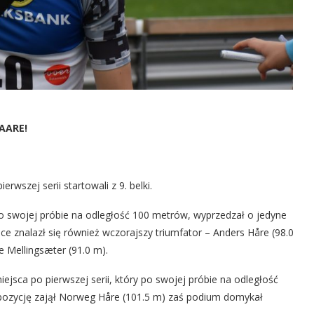
AARE!
rwszej serii startowali z 9. belki.
 swojej próbie na odległość 100 metrów, wyprzedzał o jedyne
ce znalazł się również wczorajszy triumfator – Anders Håre (98.0
 Mellingsæter (91.0 m).
ejsca po pierwszej serii, który po swojej próbie na odległość
 pozycję zajął Norweg Håre (101.5 m) zaś podium domykał