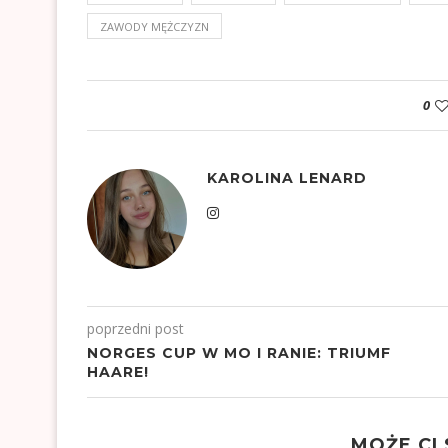
ZAWODY MĘŻCZYZN
0
KAROLINA LENARD
poprzedni post
NORGES CUP W MO I RANIE: TRIUMF
HAARE!
MOŻE CI