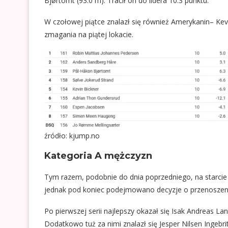
Bjørtomt (93.0 m). Tracił on do lidera 10.3 punktu.
W czołowej piątce znalazł się również Amerykanin– Kevi
zmagania na piątej lokacie.
źródło: kjump.no
Kategoria A mężczyzn
Tym razem, podobnie do dnia poprzedniego, na starcie 
jednak pod koniec podejmowano decyzje o przenoszen
Po pierwszej serii najlepszy okazał się Isak Andreas L
Dodatkowo tuż za nimi znalazł się Jesper Nilsen Ingebrit