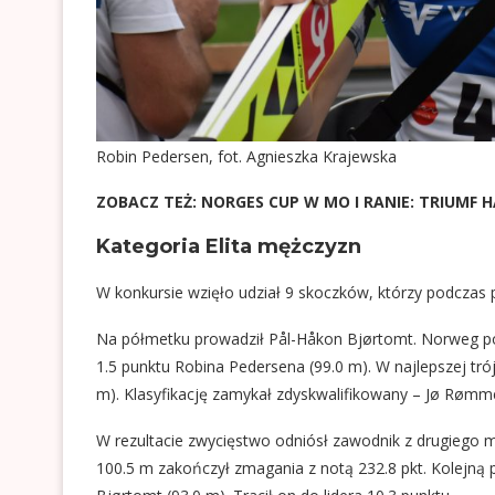
Robin Pedersen, fot. Agnieszka Krajewska
ZOBACZ TEŻ:
NORGES CUP W MO I RANIE: TRIUMF H
Kategoria Elita mężczyzn
W konkursie wzięło udział 9 skoczków, którzy podczas pie
Na półmetku prowadził Pål-Håkon Bjørtomt. Norweg po
1.5 punktu Robina Pedersena (99.0 m). W najlepszej trój
m). Klasyfikację zamykał zdyskwalifikowany – Jø Rømme
W rezultacie zwycięstwo odniósł zawodnik z drugiego mi
100.5 m zakończył zmagania z notą 232.8 pkt. Kolejną