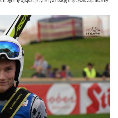
ięc mogliśmy oglądać jedynie rywalizację mężczyzn. Zapraszamy