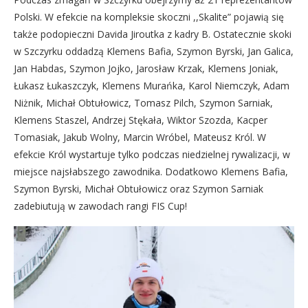
Polski. W efekcie na kompleksie skoczni ,,Skalite” pojawią się
także podopieczni Davida Jiroutka z kadry B. Ostatecznie skoki
w Szczyrku oddadzą Klemens Bafia, Szymon Byrski, Jan Galica,
Jan Habdas, Szymon Jojko, Jarosław Krzak, Klemens Joniak,
Łukasz Łukaszczyk, Klemens Murańka, Karol Niemczyk, Adam
Niżnik, Michał Obtułowicz, Tomasz Pilch, Szymon Sarniak,
Klemens Staszel, Andrzej Stękała, Wiktor Szozda, Kacper
Tomasiak, Jakub Wolny, Marcin Wróbel, Mateusz Król. W
efekcie Król wystartuje tylko podczas niedzielnej rywalizacji, w
miejsce najsłabszego zawodnika. Dodatkowo Klemens Bafia,
Szymon Byrski, Michał Obtułowicz oraz Szymon Sarniak
zadebiutują w zawodach rangi FIS Cup!