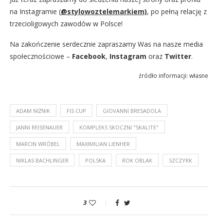
na Instagramie (
@stylowoztelemarkiem)
, po pełną relację z
trzecioligowych zawodów w Polsce!
Na zakończenie serdecznie zapraszamy Was na nasze media
społecznościowe –
Facebook
,
Instagram
oraz
Twitter
.
źródło informacji: własne
ADAM NIŻNIK
FIS CUP
GIOVANNI BRESADOLA
JANNI REISENAUER
KOMPLEKS SKOCZNI "SKALITE"
MARCIN WRÓBEL
MAXIMILIAN LIENHER
NIKLAS BACHLINGER
POLSKA
ROK OBLAK
SZCZYRK
3