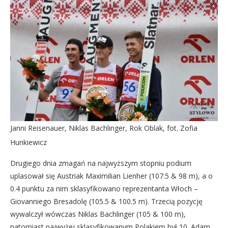
Janni Reisenauer, Niklas Bachlinger, Rok Oblak, fot. Zofia
Hunkiewicz
Drugiego dnia zmagań na najwyższym stopniu podium
uplasował się Austriak Maximilian Lienher (107.5 & 98 m), a o
0.4 punktu za nim sklasyfikowano reprezentanta Włoch –
Giovanniego Bresadolę (105.5 & 100.5 m). Trzecią pozycję
wywalczył wówczas Niklas Bachlinger (105 & 100 m),
natomiast najwyżej sklasyfikowanym Polakiem był 10. Adam