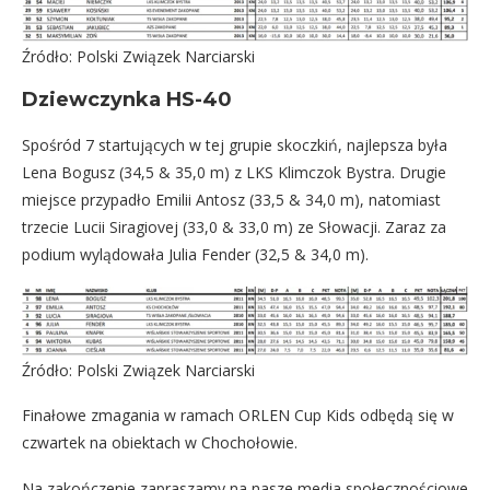
Źródło: Polski Związek Narciarski
Dziewczynka HS-40
Spośród 7 startujących w tej grupie skoczkiń, najlepsza była
Lena Bogusz (34,5 & 35,0 m) z LKS Klimczok Bystra. Drugie
miejsce przypadło Emilii Antosz (33,5 & 34,0 m), natomiast
trzecie Lucii Siragiovej (33,0 & 33,0 m) ze Słowacji. Zaraz za
podium wylądowała Julia Fender (32,5 & 34,0 m).
Źródło: Polski Związek Narciarski
Finałowe zmagania w ramach ORLEN Cup Kids odbędą się w
czwartek na obiektach w Chochołowie.
Na zakończenie zapraszamy na nasze media społecznościowe