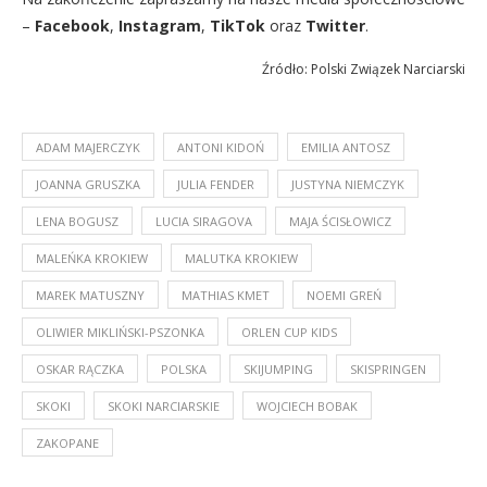
–
Facebook
,
Instagram
,
TikTok
oraz
Twitter
.
Źródło: Polski Związek Narciarski
ADAM MAJERCZYK
ANTONI KIDOŃ
EMILIA ANTOSZ
JOANNA GRUSZKA
JULIA FENDER
JUSTYNA NIEMCZYK
LENA BOGUSZ
LUCIA SIRAGOVA
MAJA ŚCISŁOWICZ
MALEŃKA KROKIEW
MALUTKA KROKIEW
MAREK MATUSZNY
MATHIAS KMET
NOEMI GREŃ
OLIWIER MIKLIŃSKI-PSZONKA
ORLEN CUP KIDS
OSKAR RĄCZKA
POLSKA
SKIJUMPING
SKISPRINGEN
SKOKI
SKOKI NARCIARSKIE
WOJCIECH BOBAK
ZAKOPANE