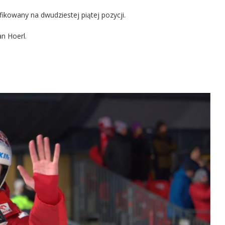
ikowany na dwudziestej piątej pozycji.
an Hoerl.