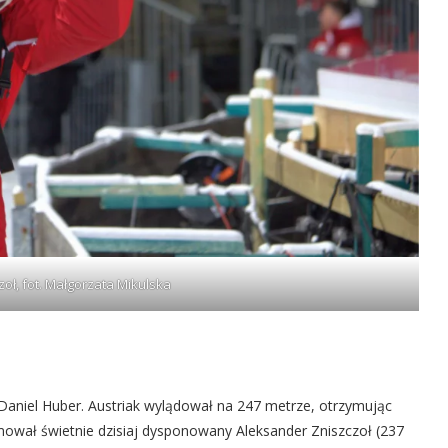
oł, fot. Małgorzata Mikulska
 Daniel Huber. Austriak wylądował na 247 metrze, otrzymując
jmował świetnie dzisiaj dysponowany Aleksander Zniszczoł (237