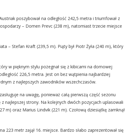
ustriak poszybował na odległość 242,5 metra i triumfował z
ospodarzy – Domen Prevc (238 m), natomiast trzecie miejsce
a – Stefan Kraft (239,5 m). Piąty był Piotr Żyła (240 m), który
 który w pięknym stylu pożegnał się z kibicami na domowej
odległość 226,5 metra. Jest on bez wątpienia najbardziej
jednym z najlepszych zawodników wszechczasów.
 zasługuje na uwagę, ponieważ całą pierwszą część sezonu
 z najlepszej strony. Na kolejnych dwóch pozycjach uplasowali
27 m) oraz Marius Lindvik (221 m). Czołową dziesiątkę zamknął
na 223 metr zajął 16. miejsce. Bardzo słabo zaprezentował się