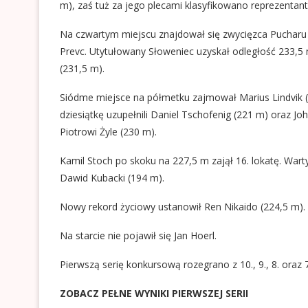
m), zaś tuż za jego plecami klasyfikowano reprezenta
Na czwartym miejscu znajdował się zwycięzca Pucharu Św
Prevc. Utytułowany Słoweniec uzyskał odległość 233,5 m
(231,5 m).
Siódme miejsce na półmetku zajmował Marius Lindvik (
dziesiątkę uzupełnili Daniel Tschofenig (221 m) oraz Jo
Piotrowi Żyle (230 m).
Kamil Stoch po skoku na 227,5 m zajął 16. lokatę. Warty
Dawid Kubacki (194 m).
Nowy rekord życiowy ustanowił Ren Nikaido (224,5 m).
Na starcie nie pojawił się Jan Hoerl.
Pierwszą serię konkursową rozegrano z 10., 9., 8. oraz 7
ZOBACZ PEŁNE WYNIKI PIERWSZEJ SERII