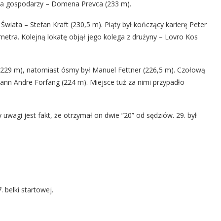
nta gospodarzy – Domena Prevca (233 m).
iata – Stefan Kraft (230,5 m). Piąty był kończący karierę Peter
etra. Kolejną lokatę objął jego kolega z drużyny – Lovro Kos
229 m), natomiast ósmy był Manuel Fettner (226,5 m). Czołową
hann Andre Forfang (224 m). Miejsce tuż za nimi przypadło
 uwagi jest fakt, że otrzymał on dwie ”20” od sędziów. 29. był
. belki startowej.