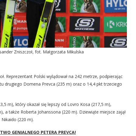
ander Zniszczoł, fot. Małgorzata Mikulska
zoł. Reprezentant Polski wylądował na 242 metrze, podpierając
u drugiego Domena Prevca (235 m) oraz o 14,4 pkt trzeciego
23,5 m), który okazał się lepszy od Lovro Kosa (217,5 m),
), a także Roberta Johanssona (220 m). Dziewiąte miejsce zajął
 Nikaido (220 m).
STWO GENIALNEGO PETERA PREVCA!