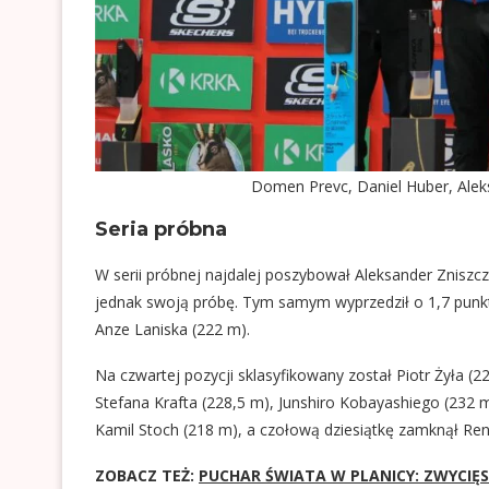
Domen Prevc, Daniel Huber, Aleks
Seria próbna
W serii próbnej najdalej poszybował Aleksander Zniszc
jednak swoją próbę. Tym samym wyprzedził o 1,7 punkt
Anze Laniska (222 m).
Na czwartej pozycji sklasyfikowany został Piotr Żyła (2
Stefana Krafta (228,5 m), Junshiro Kobayashiego (232 m
Kamil Stoch (218 m), a czołową dziesiątkę zamknął Ren
ZOBACZ TEŻ:
PUCHAR ŚWIATA W PLANICY: ZWYCIĘ