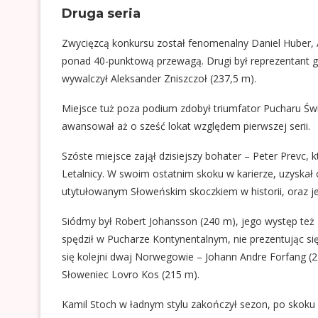
Druga seria
Zwycięzcą konkursu został fenomenalny Daniel Huber, A
ponad 40-punktową przewagą. Drugi był reprezentant g
wywalczył Aleksander Zniszczoł (237,5 m).
Miejsce tuż poza podium zdobył triumfator Pucharu Świat
awansował aż o sześć lokat względem pierwszej serii.
Szóste miejsce zajął dzisiejszy bohater – Peter Prevc,
Letalnicy. W swoim ostatnim skoku w karierze, uzyskał 
utytułowanym Słoweńskim skoczkiem w historii, oraz 
Siódmy był Robert Johansson (240 m), jego występ też
spędził w Pucharze Kontynentalnym, nie prezentując się
się kolejni dwaj Norwegowie – Johann Andre Forfang (2
Słoweniec Lovro Kos (215 m).
Kamil Stoch w ładnym stylu zakończył sezon, po skoku 